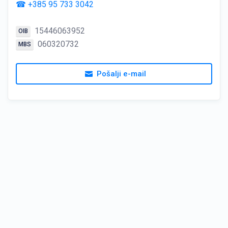
☎ +385 95 733 3042
15446063952
OIB
060320732
MBS
Pošalji e-mail