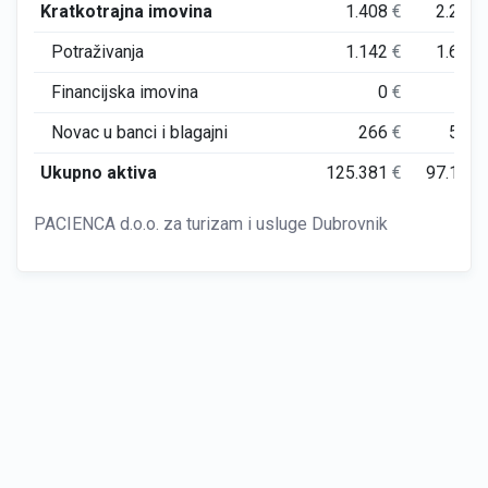
Kratkotrajna imovina
1.408
€
2.224
Potraživanja
1.142
€
1.645
Financijska imovina
0
€
0
Novac u banci i blagajni
266
€
579
Ukupno aktiva
125.381
€
97.110
PACIENCA d.o.o. za turizam i usluge Dubrovnik