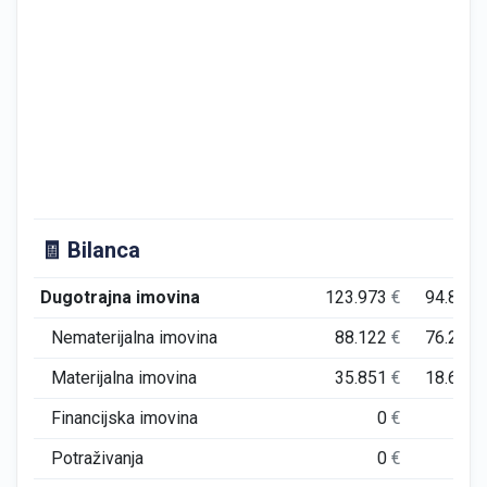
🧾 Bilanca
Dugotrajna imovina
123.973
€
94.885
Nematerijalna imovina
88.122
€
76.228
Materijalna imovina
35.851
€
18.657
Financijska imovina
0
€
0
Potraživanja
0
€
0