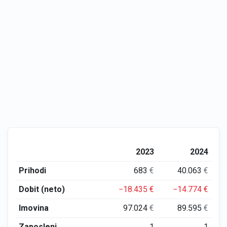
2023
2024
Prihodi
683
€
40.063
€
Dobit (neto)
−18.435
€
−14.774
€
Imovina
97.024
€
89.595
€
Zaposleni
1
1