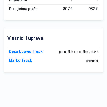
Prosječna plaća
807
€
982
€
Vlasnici i uprava
Deša Ucović Trusk
jedini član d.o.o, član uprave
Marko Trusk
prokurist