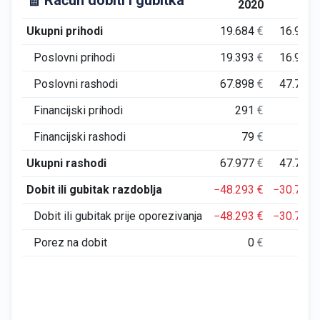
🧾 Račun dobiti i gubitka
2020
202
Ukupni prihodi
19.684
€
16.968
Poslovni prihodi
19.393
€
16.965
Poslovni rashodi
67.898
€
47.756
Financijski prihodi
291
€
3
Financijski rashodi
79
€
7
Ukupni rashodi
67.977
€
47.763
Dobit ili gubitak razdoblja
−48.293
€
−30.795
Dobit ili gubitak prije oporezivanja
−48.293
€
−30.795
Porez na dobit
0
€
0