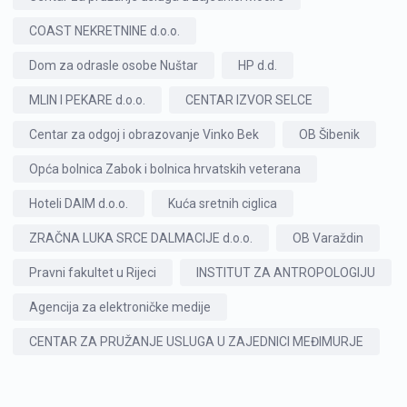
COAST NEKRETNINE d.o.o.
Dom za odrasle osobe Nuštar
HP d.d.
MLIN I PEKARE d.o.o.
CENTAR IZVOR SELCE
Centar za odgoj i obrazovanje Vinko Bek
OB Šibenik
Opća bolnica Zabok i bolnica hrvatskih veterana
Hoteli DAIM d.o.o.
Kuća sretnih ciglica
ZRAČNA LUKA SRCE DALMACIJE d.o.o.
OB Varaždin
Pravni fakultet u Rijeci
INSTITUT ZA ANTROPOLOGIJU
Agencija za elektroničke medije
CENTAR ZA PRUŽANJE USLUGA U ZAJEDNICI MEĐIMURJE