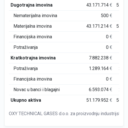
Dugotrajna imovina
43.171.714
€
52.8
Nematerijalna imovina
500
€
14
Materijalna imovina
43.171.214
€
52.6
Financijska imovina
0
€
Potraživanja
0
€
Kratkotrajna imovina
7.882.238
€
5.9
Potraživanja
1.289.164
€
2.7
Financijska imovina
0
€
Novac u banci i blagajni
6.593.074
€
2.8
Ukupno aktiva
51.179.952
€
58.7
OXY TECHNICAL GASES d.o.o. za proizvodnju industrijskog i