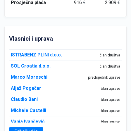
Prosječna plaća
916
€
2.909
€
Vlasnici i uprava
ISTRABENZ PLINI d.o.o.
član društva
SOL Croatia d.o.o.
član društva
Marco Moreschi
predsjednik uprave
Aljaž Pogačar
član uprave
Claudio Bani
član uprave
Michele Castelli
član uprave
Vanja Ivančević
član uprave