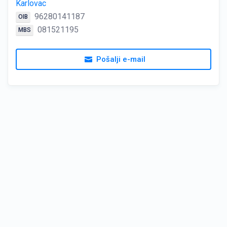
Karlovac
96280141187
OIB
081521195
MBS
Pošalji e-mail