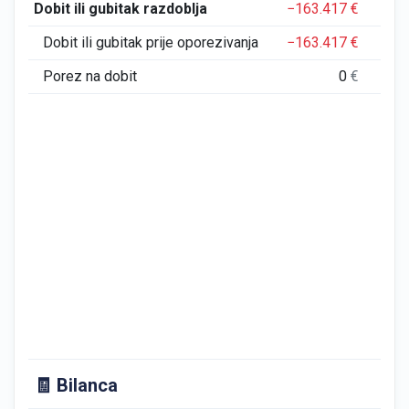
Dobit ili gubitak razdoblja
−163.417
€
14
Dobit ili gubitak prije oporezivanja
−163.417
€
14
Porez na dobit
0
€
🧾 Bilanca