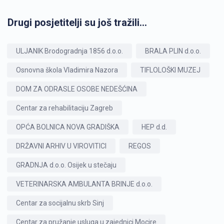
Drugi posjetitelji su još tražili...
ULJANIK Brodogradnja 1856 d.o.o.
BRALA PLIN d.o.o.
Osnovna škola Vladimira Nazora
TIFLOLOŠKI MUZEJ
DOM ZA ODRASLE OSOBE NEDEŠĆINA
Centar za rehabilitaciju Zagreb
OPĆA BOLNICA NOVA GRADIŠKA
HEP d.d.
DRŽAVNI ARHIV U VIROVITICI
REGOS
GRADNJA d.o.o. Osijek u stečaju
VETERINARSKA AMBULANTA BRINJE d.o.o.
Centar za socijalnu skrb Sinj
Centar za pružanje usluga u zajednici Mocire