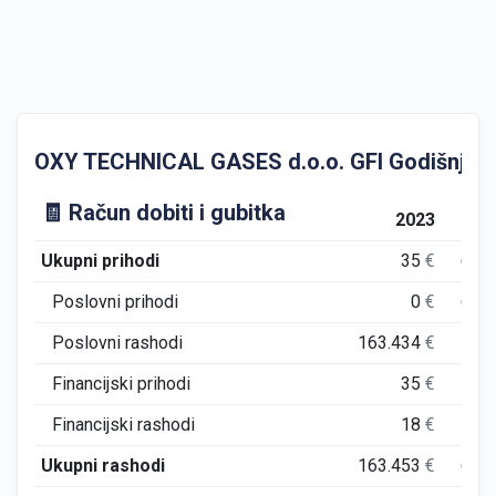
OXY TECHNICAL GASES d.o.o. GFI Godišnji fina
🧾 Račun dobiti i gubitka
2023
Ukupni prihodi
35
€
6.1
Poslovni prihodi
0
€
6.1
Poslovni rashodi
163.434
€
5.2
Financijski prihodi
35
€
Financijski rashodi
18
€
84
Ukupni rashodi
163.453
€
6.0