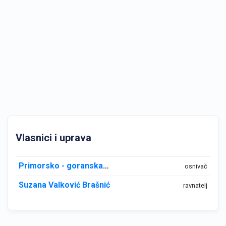
Vlasnici i uprava
Primorsko - goranska županija
osnivač
Suzana Valković Brašnić
ravnatelj