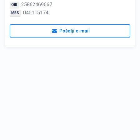
25862469667
OIB
040115174
MBS
Pošalji e-mail