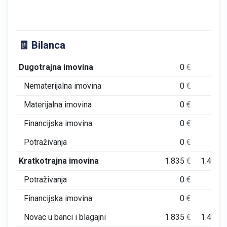
🧾 Bilanca
Dugotrajna imovina
0
€
0
Nematerijalna imovina
0
€
0
Materijalna imovina
0
€
0
Financijska imovina
0
€
0
Potraživanja
0
€
0
Kratkotrajna imovina
1.835
€
1.466
Potraživanja
0
€
0
Financijska imovina
0
€
0
Novac u banci i blagajni
1.835
€
1.466