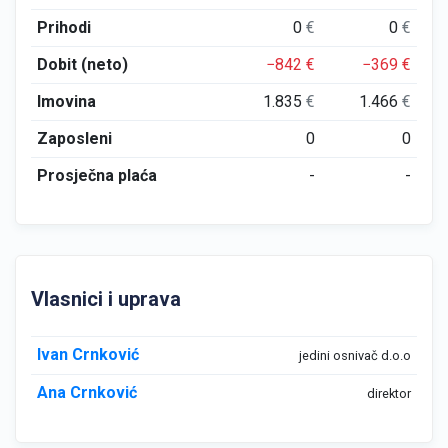
Prihodi
0
€
0
€
Dobit (neto)
−842
€
−369
€
Imovina
1.835
€
1.466
€
Zaposleni
0
0
Prosječna plaća
-
-
Vlasnici i uprava
Ivan Crnković
jedini osnivač d.o.o
Ana Crnković
direktor