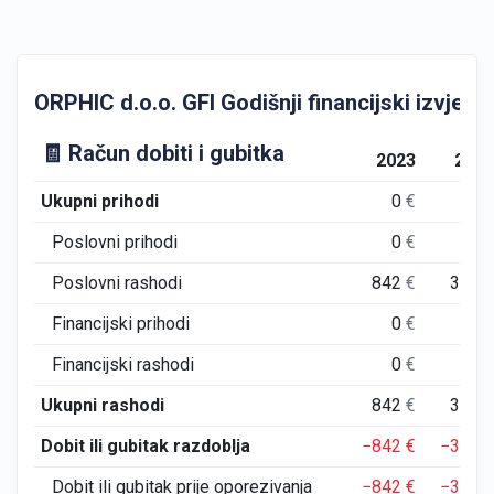
ORPHIC d.o.o. GFI Godišnji financijski izvješta
🧾 Račun dobiti i gubitka
2023
202
Ukupni prihodi
0
€
0
Poslovni prihodi
0
€
0
Poslovni rashodi
842
€
369
Financijski prihodi
0
€
0
Financijski rashodi
0
€
0
Ukupni rashodi
842
€
369
Dobit ili gubitak razdoblja
−842
€
−369
Dobit ili gubitak prije oporezivanja
−842
€
−369