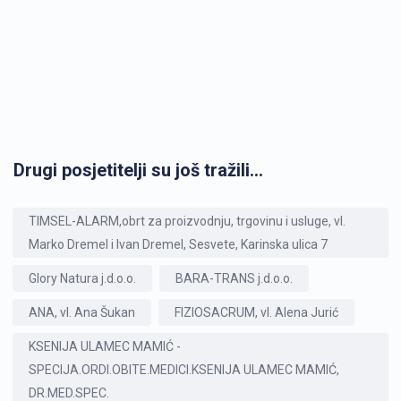
Drugi posjetitelji su još tražili...
TIMSEL-ALARM,obrt za proizvodnju, trgovinu i usluge, vl.
Marko Dremel i Ivan Dremel, Sesvete, Karinska ulica 7
Glory Natura j.d.o.o.
BARA-TRANS j.d.o.o.
ANA, vl. Ana Šukan
FIZIOSACRUM, vl. Alena Jurić
KSENIJA ULAMEC MAMIĆ -
SPECIJA.ORDI.OBITE.MEDICI.KSENIJA ULAMEC MAMIĆ,
DR.MED.SPEC.