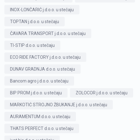
INOX-LONČARIĆ j.d.o.o. u stečaju
TOPTAN j.d.o.o. u stečaju
ČAVARA TRANSPORT j.d.o.o. u stečaju
TI-STIP d.o.o. u stečaju
ECO RIDE FACTORY j.d.o.o. u stečaju
DUNAV GRADNJA d.o.o. u stečaju
Bancom agro j.d.o.o. u stečaju
BIP PROM j.d.o.o. u stečaju
ZOLOCOR j.d.o.o. u stečaju
MARKOTIĆ STROJNO ŽBUKANJE j.d.o.o. u stečaju
AURAMENTUM d.o.o. u stečaju
THATS PERFECT d.o.o. u stečaju