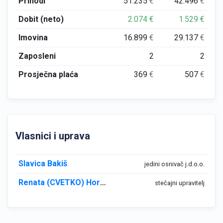
Prihodi
51.235
€
42.496
€
Dobit (neto)
2.074
€
1.529
€
Imovina
16.899
€
29.137
€
Zaposleni
2
2
Prosječna plaća
369
€
507
€
Vlasnici i uprava
Slavica Bakiš
jedini osnivač j.d.o.o.
Renata (CVETKO) Horvatin
stečajni upravitelj