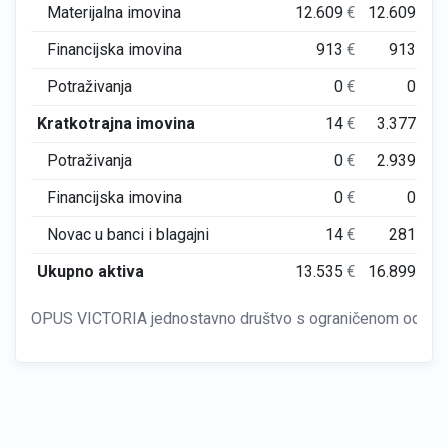
Materijalna imovina
12.609
€
12.609
€
Financijska imovina
913
€
913
€
Potraživanja
0
€
0
€
Kratkotrajna imovina
14
€
3.377
€
Potraživanja
0
€
2.939
€
Financijska imovina
0
€
0
€
Novac u banci i blagajni
14
€
281
€
Ukupno aktiva
13.535
€
16.899
€
OPUS VICTORIA jednostavno društvo s ograničenom odgovo