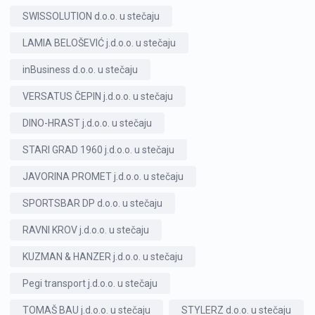
SWISSOLUTION d.o.o. u stečaju
LAMIA BELOŠEVIĆ j.d.o.o. u stečaju
inBusiness d.o.o. u stečaju
VERSATUS ČEPIN j.d.o.o. u stečaju
DINO-HRAST j.d.o.o. u stečaju
STARI GRAD 1960 j.d.o.o. u stečaju
JAVORINA PROMET j.d.o.o. u stečaju
SPORTSBAR DP d.o.o. u stečaju
RAVNI KROV j.d.o.o. u stečaju
KUZMAN & HANZER j.d.o.o. u stečaju
Pegi transport j.d.o.o. u stečaju
TOMAŠ BAU j.d.o.o. u stečaju
STYLERZ d.o.o. u stečaju