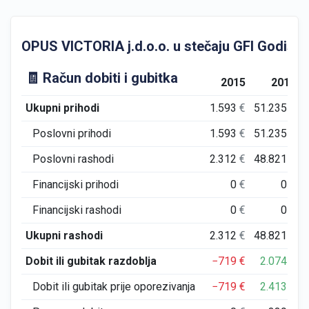
OPUS VICTORIA j.d.o.o. u stečaju GFI Godišnji f
🧾 Račun dobiti i gubitka
2015
2016
Ukupni prihodi
1.593
€
51.235
€
Poslovni prihodi
1.593
€
51.235
€
Poslovni rashodi
2.312
€
48.821
€
Financijski prihodi
0
€
0
€
Financijski rashodi
0
€
0
€
Ukupni rashodi
2.312
€
48.821
€
Dobit ili gubitak razdoblja
−719
€
2.074
€
Dobit ili gubitak prije oporezivanja
−719
€
2.413
€