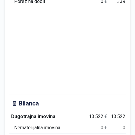
Porez na dobit
0
€
339
€
🧾 Bilanca
Dugotrajna imovina
13.522
€
13.522
€
Nematerijalna imovina
0
€
0
€