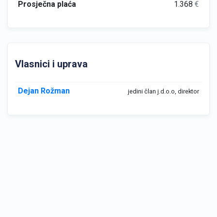
Prosječna plaća
1.368
€
Vlasnici i uprava
Dejan Rožman
jedini član j.d.o.o, direktor