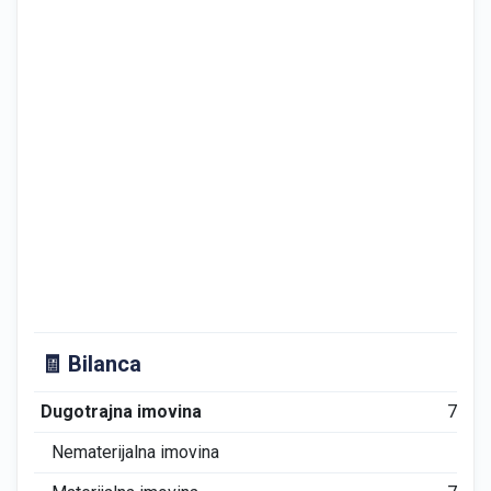
🧾 Bilanca
Dugotrajna imovina
772
Nematerijalna imovina
0