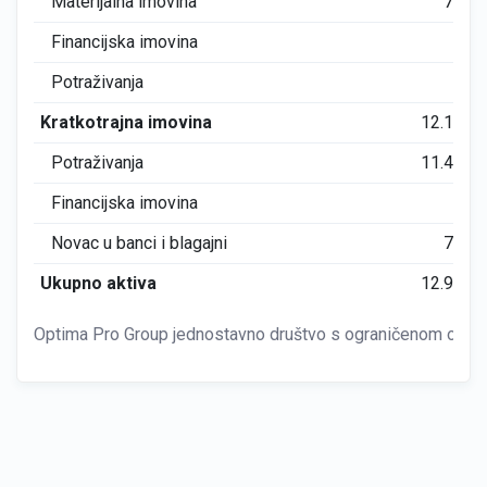
Materijalna imovina
772
Financijska imovina
0
Potraživanja
0
Kratkotrajna imovina
12.169
Potraživanja
11.446
Financijska imovina
0
Novac u banci i blagajni
722
Ukupno aktiva
12.941
Optima Pro Group jednostavno društvo s ograničenom odgov