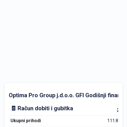
Optima Pro Group j.d.o.o. GFI Godišnji financijs
🧾 Račun dobiti i gubitka
202
Ukupni prihodi
111.876