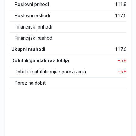
Poslovni prihodi
111.876
Poslovni rashodi
117.693
Financijski prihodi
0
Financijski rashodi
0
Ukupni rashodi
117.693
Dobit ili gubitak razdoblja
−5.817
Dobit ili gubitak prije oporezivanja
−5.817
Porez na dobit
0