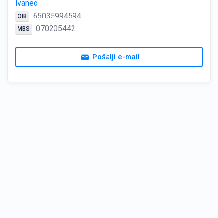
Ivanec
65035994594
OIB
070205442
MBS
Pošalji e-mail