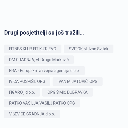
Drugi posjetitelji su još tražili...
FITNES KLUB FIT KUTJEVO
SVITOK, vl. Ivan Svitok
DM GRADNJA, vl. Drago Marković
ERA - Europska razvojna agencija d.o.o.
IVICA POSPIŠIL OPG
IVAN MIJATOVIĆ, OPG
FIGARO j.d.o.o.
OPG ŠIMIĆ DUBRAVKA
RATKO VASILJA VASILJ RATKO OPG
VIŠEVICE GRADNJA d.o.o.