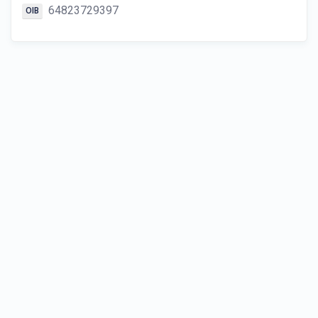
64823729397
OIB