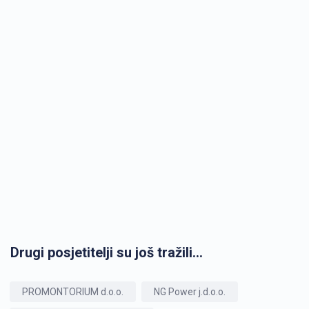
Drugi posjetitelji su još tražili...
PROMONTORIUM d.o.o.
NG Power j.d.o.o.