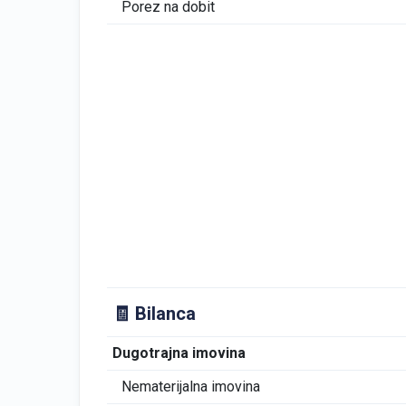
Porez na dobit
🧾 Bilanca
Dugotrajna imovina
Nematerijalna imovina