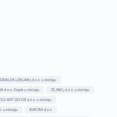
GIRALDA LIŽNJAN j.d.o.o. u stečaju
 d.o.o. Osijek u stečaju
ZEJNIĆ j.d.o.o. u stečaju
OLD ART DECOR d.o.o. u stečaju
 u stečaju
AVATAR d.o.o.