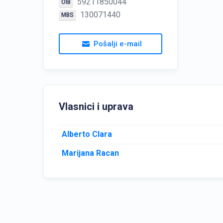
59211850044
OIB
130071440
MBS
Pošalji e-mail
Vlasnici i uprava
Alberto Clara
Marijana Racan