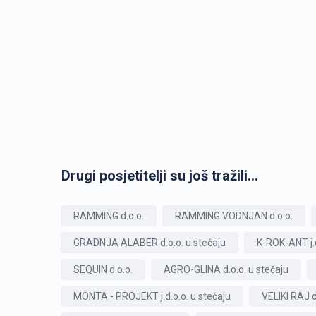
Drugi posjetitelji su još tražili...
RAMMING d.o.o.
RAMMING VODNJAN d.o.o.
GRADNJA ALABER d.o.o. u stečaju
K-ROK-ANT j.d
SEQUIN d.o.o.
AGRO-GLINA d.o.o. u stečaju
MONTA - PROJEKT j.d.o.o. u stečaju
VELIKI RAJ d