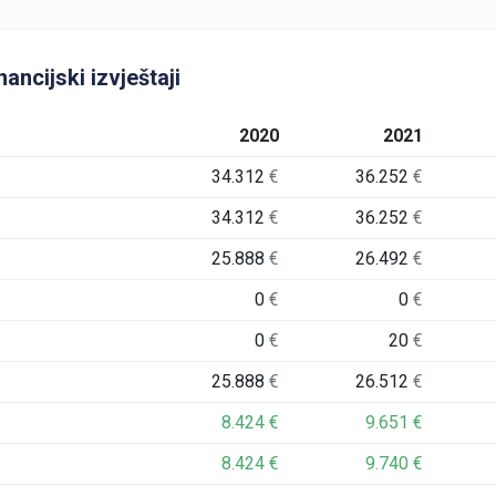
ancijski izvještaji
2020
2021
34.312
€
36.252
€
34.312
€
36.252
€
25.888
€
26.492
€
0
€
0
€
0
€
20
€
25.888
€
26.512
€
8.424
€
9.651
€
8.424
€
9.740
€