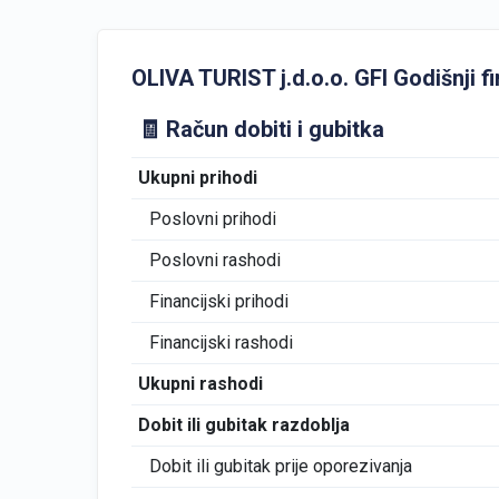
OLIVA TURIST j.d.o.o. GFI Godišnji fin
🧾 Račun dobiti i gubitka
Ukupni prihodi
Poslovni prihodi
Poslovni rashodi
Financijski prihodi
Financijski rashodi
Ukupni rashodi
Dobit ili gubitak razdoblja
Dobit ili gubitak prije oporezivanja