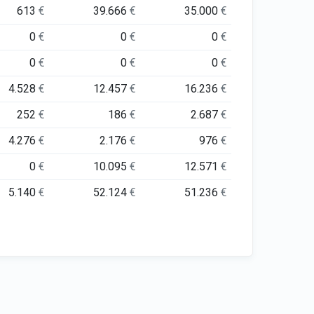
613
€
39.666
€
35.000
€
0
€
0
€
0
€
0
€
0
€
0
€
4.528
€
12.457
€
16.236
€
252
€
186
€
2.687
€
4.276
€
2.176
€
976
€
0
€
10.095
€
12.571
€
5.140
€
52.124
€
51.236
€