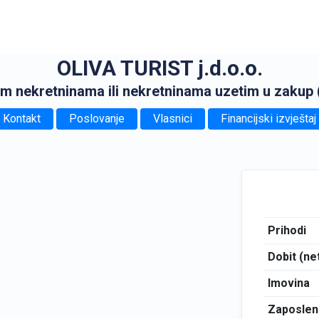
OLIVA TURIST j.d.o.o.
itim nekretninama ili nekretninama uzetim u zakup 
Kontakt
Poslovanje
Vlasnici
Financijski izvještaj
Prihodi
Dobit (ne
Imovina
Zaposlen