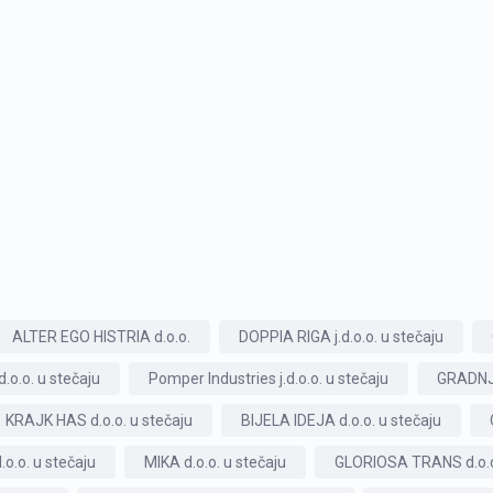
ALTER EGO HISTRIA d.o.o.
DOPPIA RIGA j.d.o.o. u stečaju
.o.o. u stečaju
Pomper Industries j.d.o.o. u stečaju
GRADNJA
KRAJK HAS d.o.o. u stečaju
BIJELA IDEJA d.o.o. u stečaju
.o.o. u stečaju
MIKA d.o.o. u stečaju
GLORIOSA TRANS d.o.o.