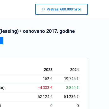
Pretraži 600.000 tvrtki
(leasing)
• osnovano 2017. godine
2023
2024
152
€
19.745
€
to)
−4.033
€
3.849
€
52.124
€
51.236
€
i
0
0