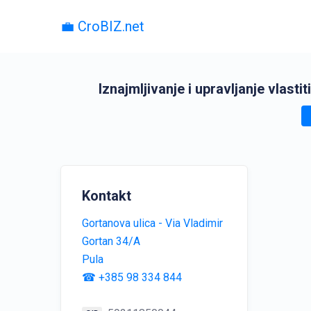
💼 CroBIZ.net
Iznajmljivanje i upravljanje vlast
Kontakt
Gortanova ulica - Via Vladimir
Gortan 34/A
Pula
☎ +385 98 334 844