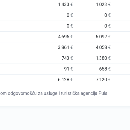
1.433
€
1.023
€
0
€
0
€
0
€
0
€
4.695
€
6.097
€
3.861
€
4.058
€
743
€
1.380
€
91
€
658
€
6.128
€
7.120
€
m odgovornošću za usluge i turistička agencija Pula