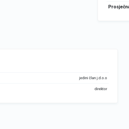
Prosječna
jedini član j.d.o.o
direktor