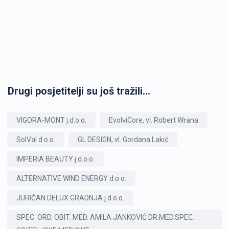
Drugi posjetitelji su još tražili...
VIGORA-MONT j.d.o.o.
EvolviCore, vl. Robert Wrana
SolVal d.o.o.
GL DESIGN, vl. Gordana Lakić
IMPERIA BEAUTY j.d.o.o.
ALTERNATIVE WIND ENERGY d.o.o.
JURIČAN DELUX GRADNJA j.d.o.o.
SPEC. ORD. OBIT. MED. AMILA JANKOVIĆ DR.MED.SPEC.