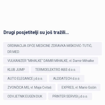
Drugi posjetitelji su još tražili...
ORDINACIJA OPĆE MEDICINE ZDRAVKA MIŠKOVIĆ-TUTIĆ,
DR.MED.
VULKANIZER "MIHALKE" DAMIR MIHALKE, vl. Damir Mihalke
KLUB JUMP
TERMOELEKTRO ABS d.o.o.
AUTO ELEGANCE j.d.o.o.
ALDDATECH d.o.o.
ZVONČICA MG, vl. Maja Cvitaš
EXPRES, vl. Mario Gočin
ODVJETNIK EUGEN DUK
PRINTER SERVISI j.d.o.o.