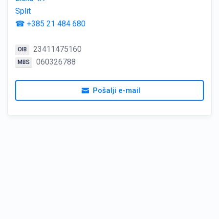
Split
☎ +385 21 484 680
23411475160
OIB
060326788
MBS
Pošalji e-mail