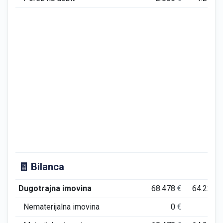
🧾 Bilanca
Dugotrajna imovina
68.478
€
64.228
€
Nematerijalna imovina
0
€
0
€