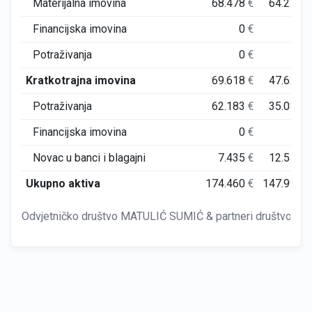
Materijalna imovina
68.478
€
64.228
€
Financijska imovina
0
€
0
€
Potraživanja
0
€
0
€
Kratkotrajna imovina
69.618
€
47.627
€
Potraživanja
62.183
€
35.081
€
Financijska imovina
0
€
0
€
Novac u banci i blagajni
7.435
€
12.545
€
Ukupno aktiva
174.460
€
147.991
€
Odvjetničko društvo MATULIĆ SUMIĆ & partneri društvo s 