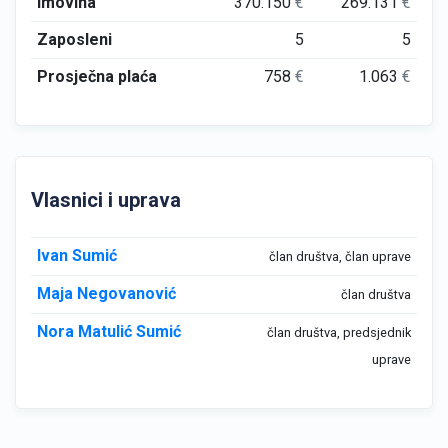
Imovina
370.150
€
269.131
€
Zaposleni
5
5
Prosječna plaća
758
€
1.063
€
Vlasnici i uprava
Ivan Sumić
član društva, član uprave
Maja Negovanović
član društva
Nora Matulić Sumić
član društva, predsjednik
uprave