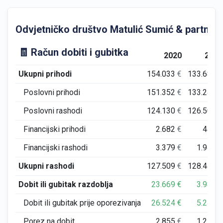
Odvjetničko društvo Matulić Sumić & partneri d.
🧾 Račun dobiti i gubitka
2020
2021
Ukupni prihodi
154.033
€
133.687
€
Poslovni prihodi
151.352
€
133.241
€
Poslovni rashodi
124.130
€
126.504
€
Financijski prihodi
2.682
€
446
€
Financijski rashodi
3.379
€
1.940
€
Ukupni rashodi
127.509
€
128.444
€
Dobit ili gubitak razdoblja
23.669
€
3.985
€
Dobit ili gubitak prije oporezivanja
26.524
€
5.243
€
Porez na dobit
2.855
€
1.258
€