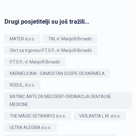
Drugi posjetitelji su još tražili...
MATER d.o.o.
TIN, vl. Marijofil Brnadić
Obrt za trgovinu P.T.S.P., vl. Marijofil Brnadić
P.T.S.P., vl. Marijofil Brnadić
KARMELIĆANI - SAMOSTAN GOSPE OD KARMELA
RODUL, d.o.o.
BATINIĆ ANTE DR.MED.DENT-ORDINACIJA DENTALNE
MEDICINE
THE MAGIC GETAWAYS d.o.o.
VIGILANTIA L.M. d.o.o.
ULTRA ALEGRIA d.o.o.