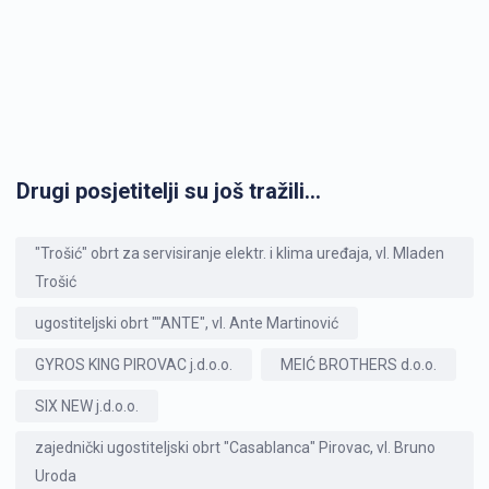
Drugi posjetitelji su još tražili...
"Trošić" obrt za servisiranje elektr. i klima uređaja, vl. Mladen
Trošić
ugostiteljski obrt ""ANTE", vl. Ante Martinović
GYROS KING PIROVAC j.d.o.o.
MEIĆ BROTHERS d.o.o.
SIX NEW j.d.o.o.
zajednički ugostiteljski obrt "Casablanca" Pirovac, vl. Bruno
Uroda