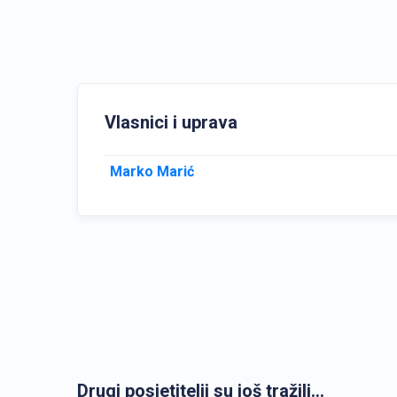
Vlasnici i uprava
Marko Marić
Drugi posjetitelji su još tražili...