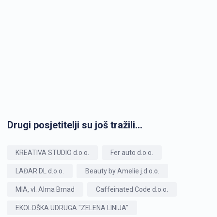
Drugi posjetitelji su još tražili...
KREATIVA STUDIO d.o.o.
Fer auto d.o.o.
LAĐAR DL d.o.o.
Beauty by Amelie j.d.o.o.
MIA, vl. Alma Brnad
Caffeinated Code d.o.o.
EKOLOŠKA UDRUGA "ZELENA LINIJA"