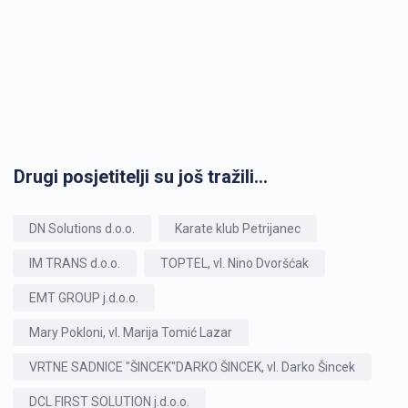
Drugi posjetitelji su još tražili...
DN Solutions d.o.o.
Karate klub Petrijanec
IM TRANS d.o.o.
TOPTEL, vl. Nino Dvoršćak
EMT GROUP j.d.o.o.
Mary Pokloni, vl. Marija Tomić Lazar
VRTNE SADNICE "ŠINCEK"DARKO ŠINCEK, vl. Darko Šincek
DCL FIRST SOLUTION j.d.o.o.