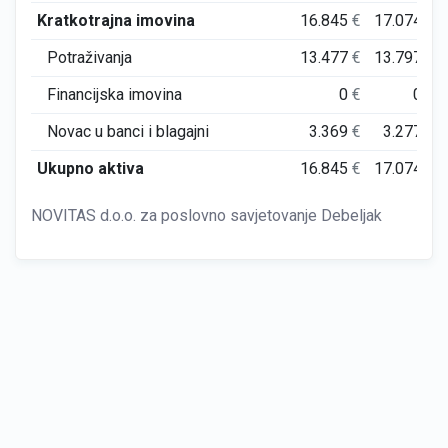
Kratkotrajna imovina
16.845
€
17.074
€
Potraživanja
13.477
€
13.797
€
Financijska imovina
0
€
0
€
Novac u banci i blagajni
3.369
€
3.277
€
Ukupno aktiva
16.845
€
17.074
€
NOVITAS d.o.o. za poslovno savjetovanje Debeljak