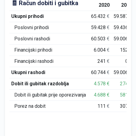
🧾 Račun dobiti i gubitka
2020
2021
Ukupni prihodi
65.432
€
59.587
€
Poslovni prihodi
59.428
€
59.436
€
Poslovni rashodi
60.503
€
59.006
€
Financijski prihodi
6.004
€
152
€
Financijski rashodi
241
€
0
€
Ukupni rashodi
60.744
€
59.006
€
Dobit ili gubitak razdoblja
4.578
€
274
€
Dobit ili gubitak prije oporezivanja
4.688
€
581
€
Porez na dobit
111
€
307
€