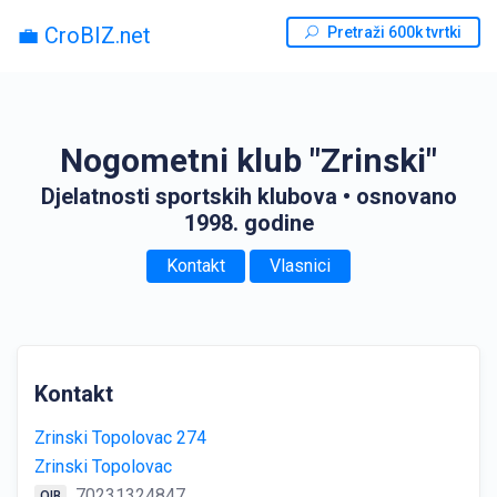
💼 CroBIZ.net
Pretraži 600k tvrtki
Nogometni klub "Zrinski"
Djelatnosti sportskih klubova
• osnovano
1998. godine
Kontakt
Vlasnici
Kontakt
Zrinski Topolovac 274
Zrinski Topolovac
70231324847
OIB