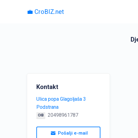
💼 CroBIZ.net
Dj
Kontakt
Ulica popa Glagoljaša 3
Podstrana
20498961787
OIB
Pošalji e-mail