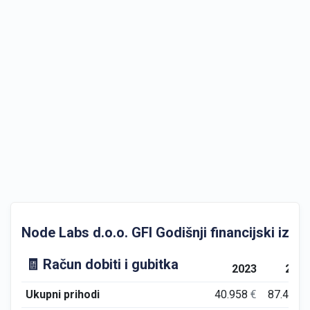
Node Labs d.o.o. GFI Godišnji financijski izvje
🧾 Račun dobiti i gubitka
2023
202
Ukupni prihodi
40.958
€
87.411