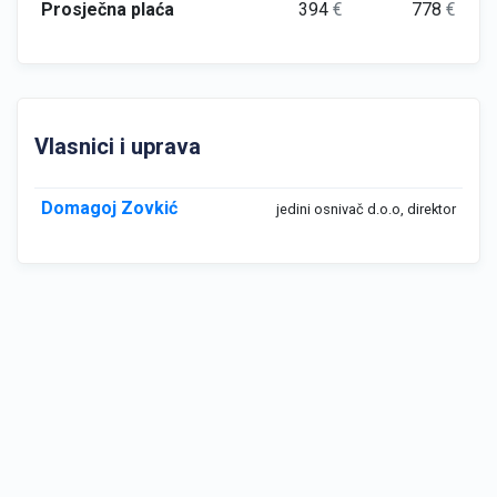
Prosječna plaća
394
€
778
€
Vlasnici i uprava
Domagoj Zovkić
jedini osnivač d.o.o, direktor