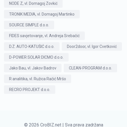
NODE Z, vl. Domagoj Zovkić
TRONIK MEDIA, vl. Domagoj Martinko
SOURCE SIMPLE d.o.o.
FIDES savjetovanje, vl. Andreja Srebačić
D.Z. AUTO-KATUŠIĆ d.o.o.
Door2door, vl. Igor Cvetković
D-POWER SOLAR DICMO d.o.o.
Jako Bau, vl. Jakov Badrov
CLEAN-PROGRAM d.o.o.
R analitika, vl. Ružica Račić Mršo
RECRO PROJEKT d.o.o.
© 2026 CroBIZ.net | Sva prava zadržana