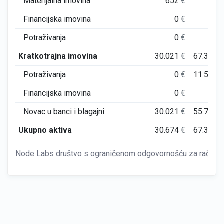
Materijalna imovina
652
€
0
Financijska imovina
0
€
0
Potraživanja
0
€
0
Kratkotrajna imovina
30.021
€
67.339
Potraživanja
0
€
11.571
Financijska imovina
0
€
0
Novac u banci i blagajni
30.021
€
55.767
Ukupno aktiva
30.674
€
67.339
Node Labs društvo s ograničenom odgovornošću za računaln