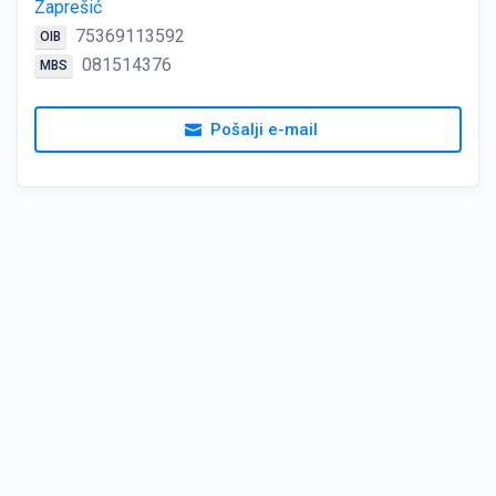
Zaprešić
75369113592
OIB
081514376
MBS
Pošalji e-mail