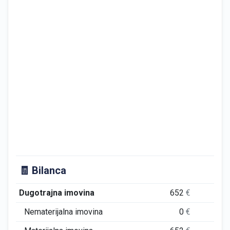
🧾 Bilanca
Dugotrajna imovina
652
€
0
Nematerijalna imovina
0
€
0