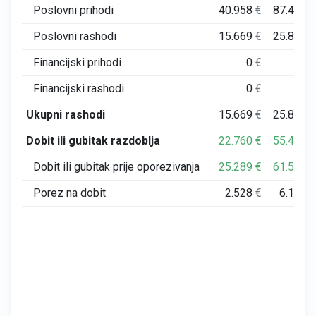
Poslovni prihodi
40.958
€
87.411
Poslovni rashodi
15.669
€
25.832
Financijski prihodi
0
€
0
Financijski rashodi
0
€
0
Ukupni rashodi
15.669
€
25.833
Dobit ili gubitak razdoblja
22.760
€
55.400
Dobit ili gubitak prije oporezivanja
25.289
€
61.577
Porez na dobit
2.528
€
6.177