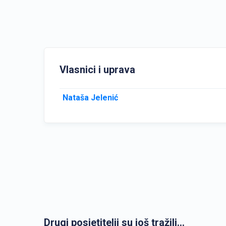
Vlasnici i uprava
Nataša Jelenić
Drugi posjetitelji su još tražili...