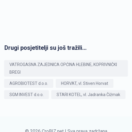
Drugi posjetitelji su još tražili...
VATROGASNA ZAJEDNICA OPĆINA HLEBINE, KOPRIVNIČKI
BREGI
AGROBIOTEST d.o.o.
HORVAT, vl. Stiven Horvat
SGM INVEST d.o.o.
STARI KOTEL, vl. Jadranka Čižmak
© 2026 CroBIZ.net | Sva prava zadržana