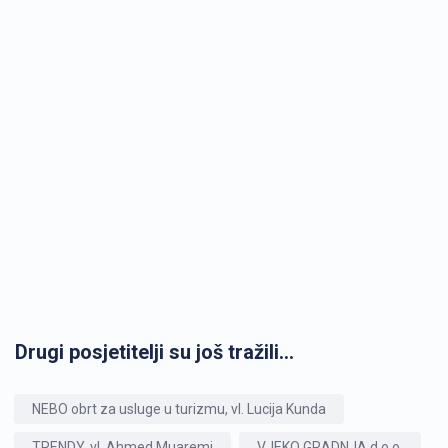
Drugi posjetitelji su još tražili...
NEBO obrt za usluge u turizmu, vl. Lucija Kunda
TRENDY, vl. Ahmed Muaremi
VJEKO GRADNJA d.o.o.