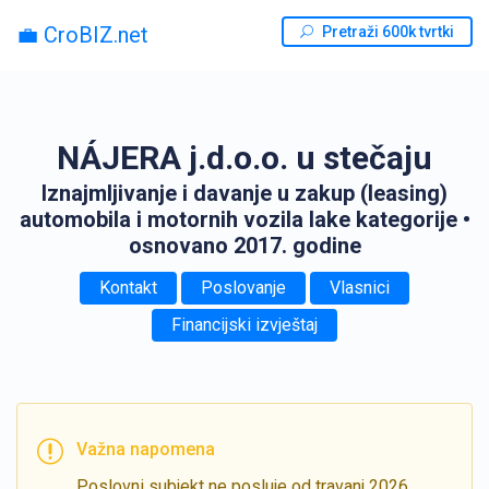
💼 CroBIZ.net
Pretraži 600k tvrtki
NÁJERA j.d.o.o. u stečaju
Iznajmljivanje i davanje u zakup (leasing)
automobila i motornih vozila lake kategorije
•
osnovano 2017. godine
Kontakt
Poslovanje
Vlasnici
Financijski izvještaj
Važna napomena
Poslovni subjekt ne posluje od travanj 2026.