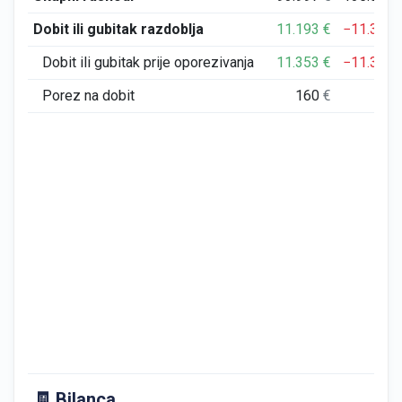
Dobit ili gubitak razdoblja
11.193
€
−11.370
Dobit ili gubitak prije oporezivanja
11.353
€
−11.370
Porez na dobit
160
€
0
🧾 Bilanca