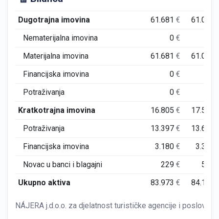
Dugotrajna imovina
61.681
€
61.059
Nematerijalna imovina
0
€
0
Materijalna imovina
61.681
€
61.059
Financijska imovina
0
€
0
Potraživanja
0
€
0
Kratkotrajna imovina
16.805
€
17.558
Potraživanja
13.397
€
13.696
Financijska imovina
3.180
€
3.347
Novac u banci i blagajni
229
€
515
Ukupno aktiva
83.973
€
84.104
NÁJERA j.d.o.o. za djelatnost turističke agencije i poslovne