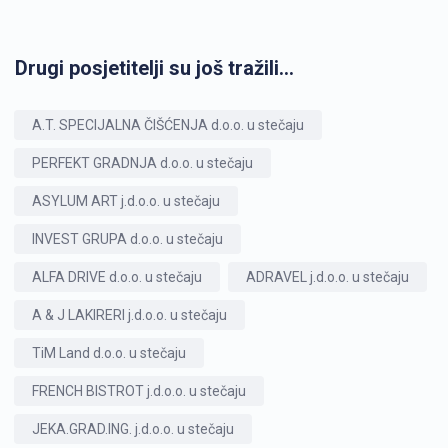
Drugi posjetitelji su još tražili...
A.T. SPECIJALNA ČIŠĆENJA d.o.o. u stečaju
PERFEKT GRADNJA d.o.o. u stečaju
ASYLUM ART j.d.o.o. u stečaju
INVEST GRUPA d.o.o. u stečaju
ALFA DRIVE d.o.o. u stečaju
ADRAVEL j.d.o.o. u stečaju
A & J LAKIRERI j.d.o.o. u stečaju
TiM Land d.o.o. u stečaju
FRENCH BISTROT j.d.o.o. u stečaju
JEKA.GRAD.ING. j.d.o.o. u stečaju