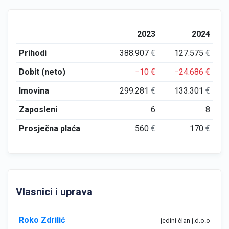
2023
2024
Prihodi
388.907
€
127.575
€
Dobit (neto)
−10
€
−24.686
€
Imovina
299.281
€
133.301
€
Zaposleni
6
8
Prosječna plaća
560
€
170
€
Vlasnici i uprava
Roko Zdrilić
jedini član j.d.o.o