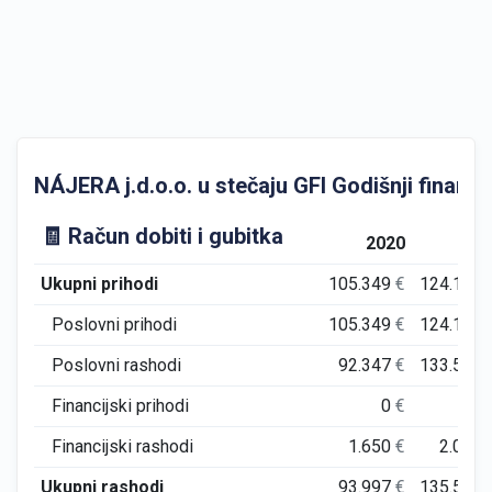
NÁJERA j.d.o.o. u stečaju GFI Godišnji financijs
🧾 Račun dobiti i gubitka
2020
202
Ukupni prihodi
105.349
€
124.197
Poslovni prihodi
105.349
€
124.197
Poslovni rashodi
92.347
€
133.543
Financijski prihodi
0
€
0
Financijski rashodi
1.650
€
2.025
Ukupni rashodi
93.997
€
135.567