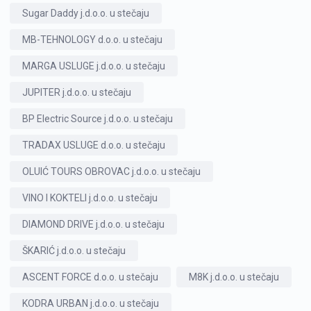
Sugar Daddy j.d.o.o. u stečaju
MB-TEHNOLOGY d.o.o. u stečaju
MARGA USLUGE j.d.o.o. u stečaju
JUPITER j.d.o.o. u stečaju
BP Electric Source j.d.o.o. u stečaju
TRADAX USLUGE d.o.o. u stečaju
OLUIĆ TOURS OBROVAC j.d.o.o. u stečaju
VINO I KOKTELI j.d.o.o. u stečaju
DIAMOND DRIVE j.d.o.o. u stečaju
ŠKARIĆ j.d.o.o. u stečaju
ASCENT FORCE d.o.o. u stečaju
M8K j.d.o.o. u stečaju
KODRA URBAN j.d.o.o. u stečaju