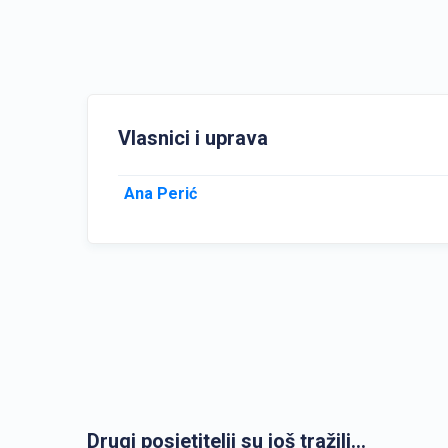
Vlasnici i uprava
Ana Perić
Drugi posjetitelji su još tražili...