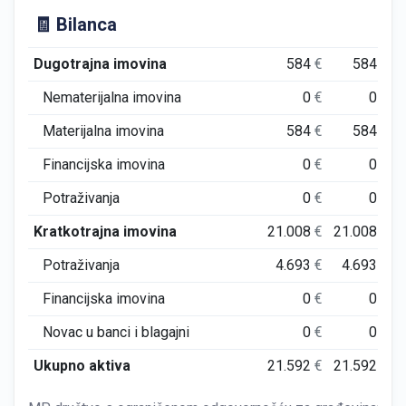
🧾 Bilanca
Dugotrajna imovina
584
€
584
€
Nematerijalna imovina
0
€
0
€
Materijalna imovina
584
€
584
€
Financijska imovina
0
€
0
€
Potraživanja
0
€
0
€
Kratkotrajna imovina
21.008
€
21.008
€
Potraživanja
4.693
€
4.693
€
Financijska imovina
0
€
0
€
Novac u banci i blagajni
0
€
0
€
Ukupno aktiva
21.592
€
21.592
€