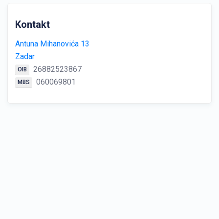
Kontakt
Antuna Mihanovića 13
Zadar
26882523867
OIB
060069801
MBS