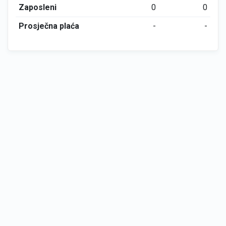
Zaposleni
0
0
Prosječna plaća
-
-