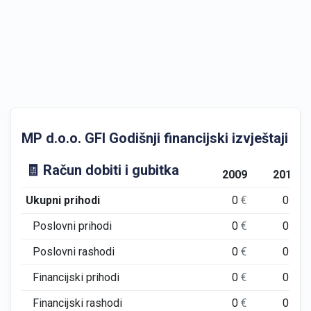
MP d.o.o. GFI Godišnji financijski izvještaji
🧾 Račun dobiti i gubitka
2009
2010
Ukupni prihodi
0
€
0
€
Poslovni prihodi
0
€
0
€
Poslovni rashodi
0
€
0
€
Financijski prihodi
0
€
0
€
Financijski rashodi
0
€
0
€