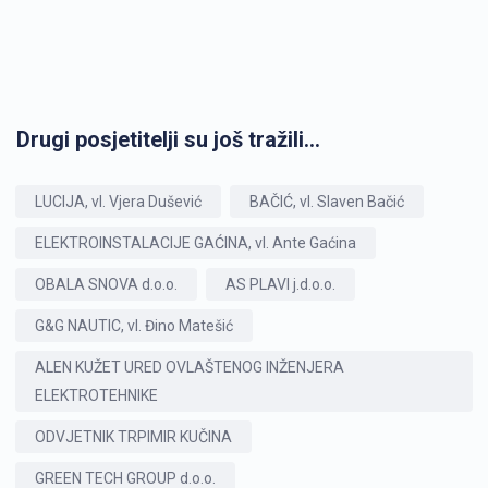
Drugi posjetitelji su još tražili...
LUCIJA, vl. Vjera Dušević
BAČIĆ, vl. Slaven Bačić
ELEKTROINSTALACIJE GAĆINA, vl. Ante Gaćina
OBALA SNOVA d.o.o.
AS PLAVI j.d.o.o.
G&G NAUTIC, vl. Đino Matešić
ALEN KUŽET URED OVLAŠTENOG INŽENJERA
ELEKTROTEHNIKE
ODVJETNIK TRPIMIR KUČINA
GREEN TECH GROUP d.o.o.