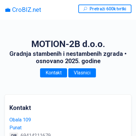
💼 CroBIZ.net
Pretraži 600k tvrtki
MOTION-2B d.o.o.
Gradnja stambenih i nestambenih zgrada
•
osnovano 2025. godine
Kontakt
Vlasnici
Kontakt
Obala 109
Punat
69414211679
OIB