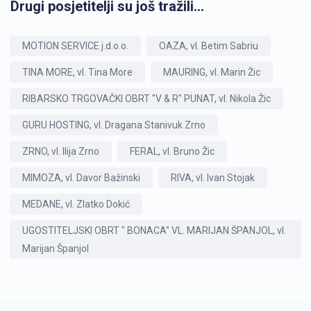
Drugi posjetitelji su još tražili...
MOTION SERVICE j.d.o.o.
OAZA, vl. Betim Sabriu
TINA MORE, vl. Tina More
MAURING, vl. Marin Žic
RIBARSKO TRGOVAČKI OBRT "V & R" PUNAT, vl. Nikola Žic
GURU HOSTING, vl. Dragana Stanivuk Zrno
ZRNO, vl. Ilija Zrno
FERAL, vl. Bruno Žic
MIMOZA, vl. Davor Bažinski
RIVA, vl. Ivan Stojak
MEDANE, vl. Zlatko Dokić
UGOSTITELJSKI OBRT " BONACA" VL. MARIJAN ŠPANJOL, vl.
Marijan Španjol