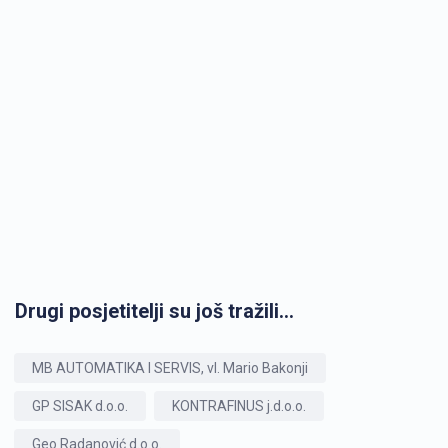
Drugi posjetitelji su još tražili...
MB AUTOMATIKA I SERVIS, vl. Mario Bakonji
GP SISAK d.o.o.
KONTRAFINUS j.d.o.o.
Geo Radanović d.o.o.