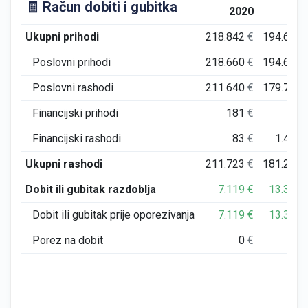
🧾 Račun dobiti i gubitka
2020
202
Ukupni prihodi
218.842
€
194.634
Poslovni prihodi
218.660
€
194.634
Poslovni rashodi
211.640
€
179.779
Financijski prihodi
181
€
0
Financijski rashodi
83
€
1.470
Ukupni rashodi
211.723
€
181.249
Dobit ili gubitak razdoblja
7.119
€
13.385
Dobit ili gubitak prije oporezivanja
7.119
€
13.385
Porez na dobit
0
€
0