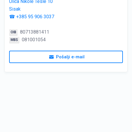
Ulica Nikole Tesle 10
Sisak
☎ +385 95 906 3037
80713881411
OIB
081001054
MBS
Pošalji e-mail