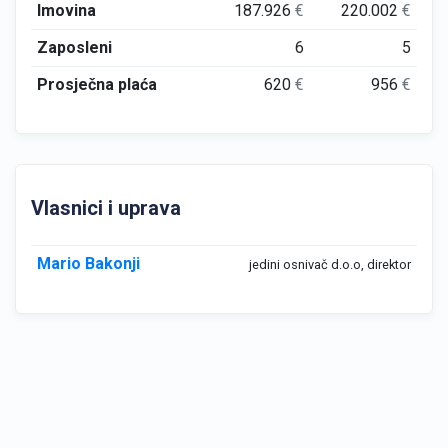
Imovina
187.926
€
220.002
€
Zaposleni
6
5
Prosječna plaća
620
€
956
€
Vlasnici i uprava
Mario Bakonji
jedini osnivač d.o.o, direktor