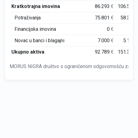
Kratkotrajna imovina
86.293
€
106.507
Potraživanja
75.801
€
58.364
Financijska imovina
0
€
0
Novac u banci i blagajni
7.000
€
5.156
Ukupno aktiva
92.789
€
151.385
MORUS NIGRA društvo s ograničenom odgovornošću za trgo