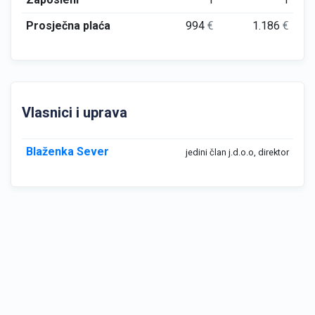
Prosječna plaća
994
€
1.186
€
Vlasnici i uprava
Blaženka Sever
jedini član j.d.o.o, direktor