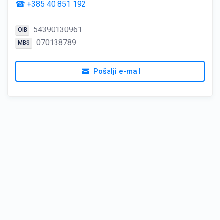
☎ +385 40 851 192
54390130961
OIB
070138789
MBS
Pošalji e-mail