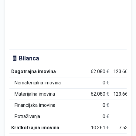
🧾 Bilanca
Dugotrajna imovina
62.080
€
123.660
€
Nematerijalna imovina
0
€
0
€
Materijalna imovina
62.080
€
123.660
€
Financijska imovina
0
€
0
€
Potraživanja
0
€
0
€
Kratkotrajna imovina
10.361
€
7.532
€