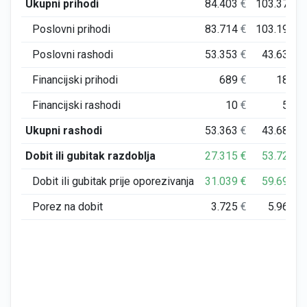
Ukupni prihodi
84.403
€
103.376
€
Poslovni prihodi
83.714
€
103.192
€
Poslovni rashodi
53.353
€
43.630
€
Financijski prihodi
689
€
184
€
Financijski rashodi
10
€
53
€
Ukupni rashodi
53.363
€
43.683
€
Dobit ili gubitak razdoblja
27.315
€
53.723
€
Dobit ili gubitak prije oporezivanja
31.039
€
59.692
€
Porez na dobit
3.725
€
5.969
€