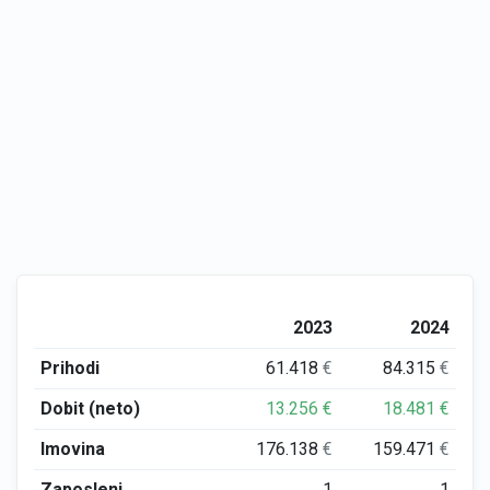
2023
2024
Prihodi
61.418
€
84.315
€
Dobit (neto)
13.256
€
18.481
€
Imovina
176.138
€
159.471
€
Zaposleni
1
1