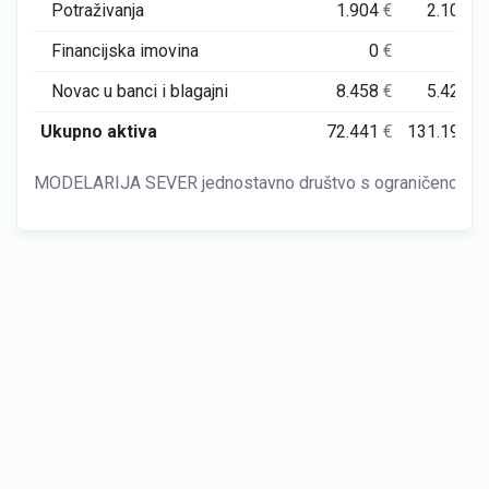
Potraživanja
1.904
€
2.109
€
Financijska imovina
0
€
0
€
Novac u banci i blagajni
8.458
€
5.423
€
Ukupno aktiva
72.441
€
131.191
€
MODELARIJA SEVER jednostavno društvo s ograničenom odg