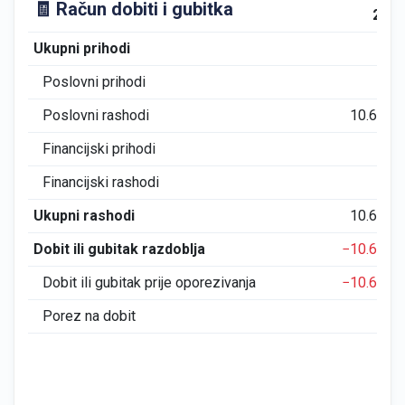
🧾 Račun dobiti i gubitka
202
Ukupni prihodi
0
Poslovni prihodi
0
Poslovni rashodi
10.626
Financijski prihodi
0
Financijski rashodi
0
Ukupni rashodi
10.626
Dobit ili gubitak razdoblja
−10.626
Dobit ili gubitak prije oporezivanja
−10.626
Porez na dobit
0