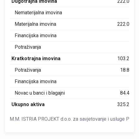
Dugotrajna imovina
222.000
Nematerijalna imovina
0
Materijalna imovina
222.000
Financijska imovina
0
Potraživanja
0
Kratkotrajna imovina
103.284
Potraživanja
18.800
Financijska imovina
0
Novac u banci i blagajni
84.484
Ukupno aktiva
325.284
M.M. ISTRIA PROJEKT d.o.o. za savjetovanje i usluge Pula