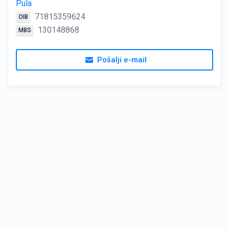
Pula
71815359624
OIB
130148868
MBS
Pošalji e-mail