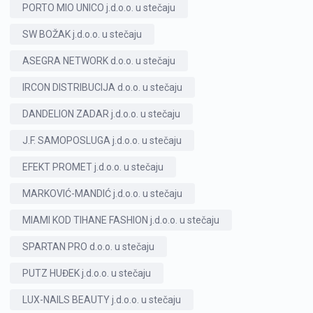
PORTO MIO UNICO j.d.o.o. u stečaju
SW BOŽAK j.d.o.o. u stečaju
ASEGRA NETWORK d.o.o. u stečaju
IRCON DISTRIBUCIJA d.o.o. u stečaju
DANDELION ZADAR j.d.o.o. u stečaju
J.F. SAMOPOSLUGA j.d.o.o. u stečaju
EFEKT PROMET j.d.o.o. u stečaju
MARKOVIĆ-MANDIĆ j.d.o.o. u stečaju
MIAMI KOD TIHANE FASHION j.d.o.o. u stečaju
SPARTAN PRO d.o.o. u stečaju
PUTZ HUĐEK j.d.o.o. u stečaju
LUX-NAILS BEAUTY j.d.o.o. u stečaju