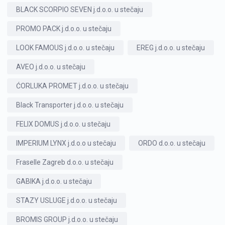
BLACK SCORPIO SEVEN j.d.o.o. u stečaju
PROMO PACK j.d.o.o. u stečaju
LOOK FAMOUS j.d.o.o. u stečaju
EREG j.d.o.o. u stečaju
AVEO j.d.o.o. u stečaju
ĆORLUKA PROMET j.d.o.o. u stečaju
Black Transporter j.d.o.o. u stečaju
FELIX DOMUS j.d.o.o. u stečaju
IMPERIUM LYNX j.d.o.o u stečaju
ORDO d.o.o. u stečaju
Fraselle Zagreb d.o.o. u stečaju
GABIKA j.d.o.o. u stečaju
STAZY USLUGE j.d.o.o. u stečaju
BROMIS GROUP j.d.o.o. u stečaju