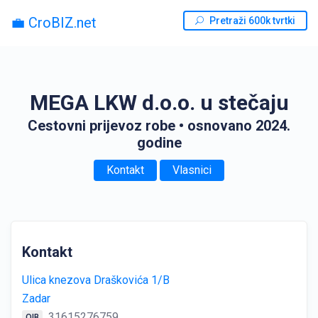
💼 CroBIZ.net
Pretraži 600k tvrtki
MEGA LKW d.o.o. u stečaju
Cestovni prijevoz robe
• osnovano 2024.
godine
Kontakt
Vlasnici
Kontakt
Ulica knezova Draškovića 1/B
Zadar
31615276759
OIB