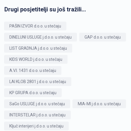
Drugi posjetitelji su još tražili...
PAŠIN IZVOR d.o.o. u stečaju
DINELUNI USLUGE j.d.o.o. u stečaju
GAP d.o.o. u stečaju
LIST GRADNJA j.d.o.o. u stečaju
KIDS WORLD j.d.o.o. u stečaju
A.V.I. 1431 d.o.o. u stečaju
LAI KLOB 2801 j.d.o.o. u stečaju
KP GRUPA d.o.o. u stečaju
SaGo USLUGE j.d.o.o. u stečaju
MIA-MI j.d.o.o. u stečaju
INTERSTELAR j.d.o.o. u stečaju
Ključ interijeri j.d.o.o. u stečaju