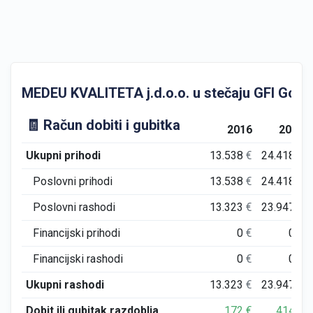
MEDEU KVALITETA j.d.o.o. u stečaju GFI Godišnj
🧾 Račun dobiti i gubitka
2016
2017
Ukupni prihodi
13.538
€
24.418
€
Poslovni prihodi
13.538
€
24.418
€
Poslovni rashodi
13.323
€
23.947
€
Financijski prihodi
0
€
0
€
Financijski rashodi
0
€
0
€
Ukupni rashodi
13.323
€
23.947
€
Dobit ili gubitak razdoblja
172
€
414
€