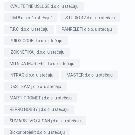
KVALITETNE USLUGE d.o.o. u stečaju
TIM 8 d.o.o. "u stečaju"
STUDIO 42 d.o.o. u stečaju
T.P.C. d.o.o. u stečaju
PANPELETI d.o.o. u stečaju
PRIOX CODE d.o.o. u stečaju
IZOKINETIKA j.d.o.o. u stečaju
MITNICA MURTER j.d.o.o. u stečaju
INTRAG d.o.o. u stečaju
MASTER d.o.o. u stečaju
D&S TEAM j.d.o.o. u stečaju
MARTI-PROMET j.d.o.o. u stečaju
REPRO HOBBY j.d.o.o. u stečaju
ŠUMARSTVO GUĐAN j.d.o.o. u stečaju
Biokor projekt d.o.o. u stečaju