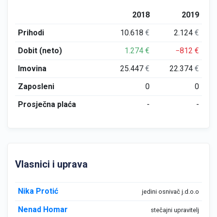
2018
2019
Prihodi
10.618
€
2.124
€
Dobit (neto)
1.274
€
−812
€
Imovina
25.447
€
22.374
€
Zaposleni
0
0
Prosječna plaća
-
-
Vlasnici i uprava
Nika Protić
jedini osnivač j.d.o.o
Nenad Homar
stečajni upravitelj