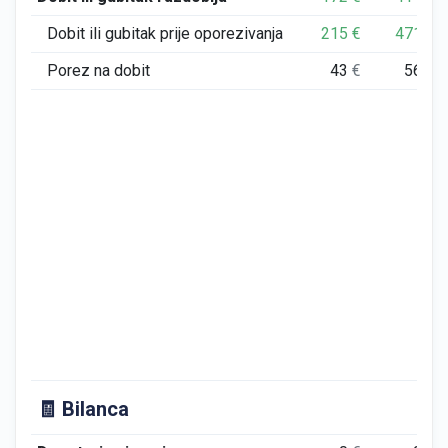
Dobit ili gubitak prije oporezivanja
215
€
471
€
Porez na dobit
43
€
56
€
🧾 Bilanca