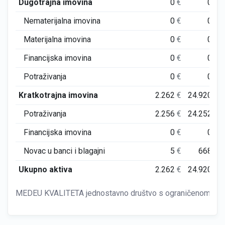
Dugotrajna imovina
0
€
0
€
Nematerijalna imovina
0
€
0
€
Materijalna imovina
0
€
0
€
Financijska imovina
0
€
0
€
Potraživanja
0
€
0
€
Kratkotrajna imovina
2.262
€
24.920
€
Potraživanja
2.256
€
24.252
€
Financijska imovina
0
€
0
€
Novac u banci i blagajni
5
€
668
€
Ukupno aktiva
2.262
€
24.920
€
MEDEU KVALITETA jednostavno društvo s ograničenom odgo