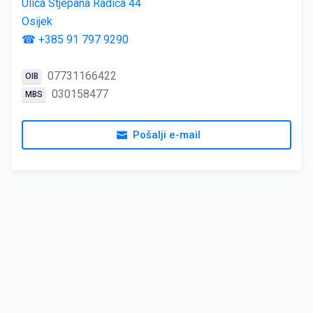
Ulica Stjepana Radića 44
Osijek
☎ +385 91 797 9290
07731166422
OIB
030158477
MBS
Pošalji e-mail