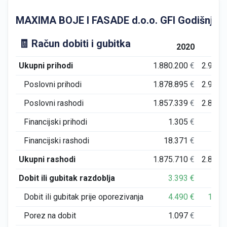
MAXIMA BOJE I FASADE d.o.o. GFI Godišnji fina
🧾 Račun dobiti i gubitka
2020
Ukupni prihodi
1.880.200
€
2.978.
Poslovni prihodi
1.878.895
€
2.975.
Poslovni rashodi
1.857.339
€
2.853.
Financijski prihodi
1.305
€
2.
Financijski rashodi
18.371
€
2.
Ukupni rashodi
1.875.710
€
2.856.
Dobit ili gubitak razdoblja
3.393
€
99.
Dobit ili gubitak prije oporezivanja
4.490
€
121.
Porez na dobit
1.097
€
22.