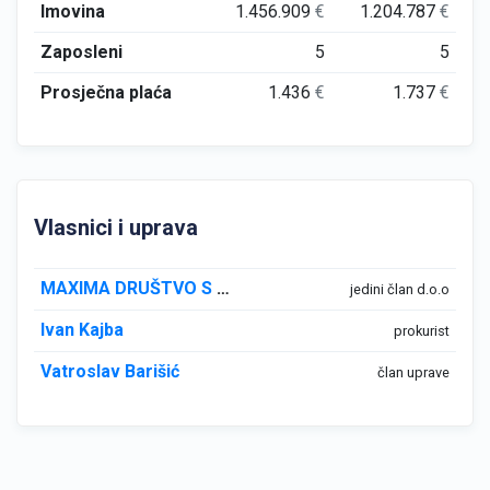
Imovina
1.456.909
€
1.204.787
€
Zaposleni
5
5
Prosječna plaća
1.436
€
1.737
€
Vlasnici i uprava
MAXIMA DRUŠTVO S OGRANIČENOM ODGOVORNOŠĆU LUČANI
jedini član d.o.o
Ivan Kajba
prokurist
Vatroslav Barišić
član uprave