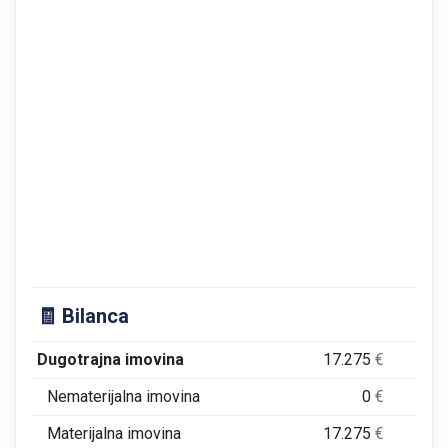
🧾 Bilanca
Dugotrajna imovina
17.275
€
30.
Nematerijalna imovina
0
€
Materijalna imovina
17.275
€
30.