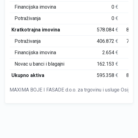
Financijska imovina
0
€
Potraživanja
0
€
Kratkotrajna imovina
578.084
€
865.
Potraživanja
406.872
€
777.
Financijska imovina
2.654
€
2.
Novac u banci i blagajni
162.153
€
77.
Ukupno aktiva
595.358
€
896.
MAXIMA BOJE I FASADE d.o.o. za trgovinu i usluge Osijek