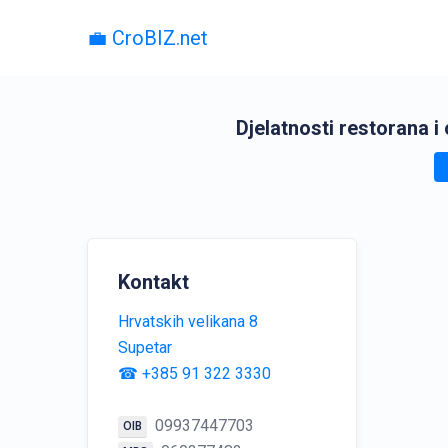
💼 CroBIZ.net
Djelatnosti restorana i
Kontakt
Hrvatskih velikana 8
Supetar
☎ +385 91 322 3330
09937447703
OIB