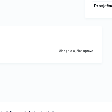
Prosječna
član j.d.o.o, član uprave