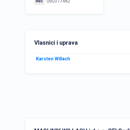
060377482
MBS
Vlasnici i uprava
Karsten Willach