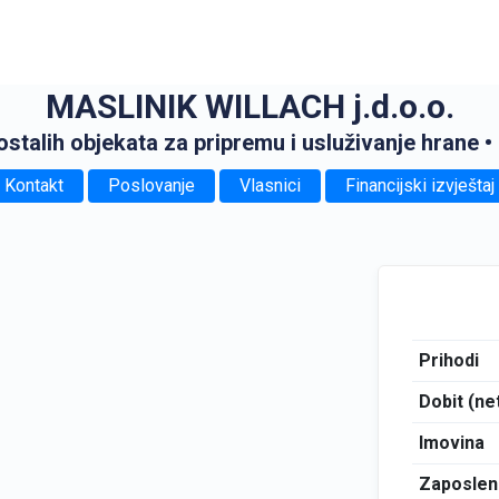
MASLINIK WILLACH j.d.o.o.
 ostalih objekata za pripremu i usluživanje hrane
•
Kontakt
Poslovanje
Vlasnici
Financijski izvještaj
Prihodi
Dobit (ne
Imovina
Zaposlen