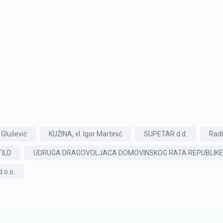
r Glušević
KUŽINA, vl. Igor Martinić
SUPETAR d.d.
Radi
TILD
UDRUGA DRAGOVOLJACA DOMOVINSKOG RATA REPUBLIKE 
.o.o.