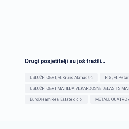
Drugi posjetitelji su još tražili...
USLUŽNI OBRT, vl. Kruno Akmadžić
P. G., vl. Peta
USLUŽNI OBRT MATILDA VL.KARDOSNE JELASITS MA
EuroDream Real Estate d.o.o.
METALL QUATRO d