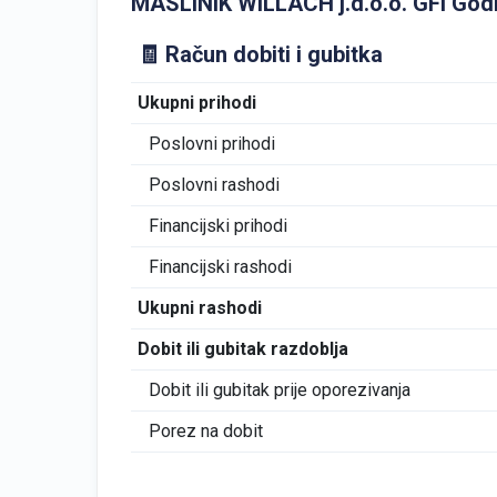
MASLINIK WILLACH j.d.o.o. GFI Godišn
🧾 Račun dobiti i gubitka
Ukupni prihodi
Poslovni prihodi
Poslovni rashodi
Financijski prihodi
Financijski rashodi
Ukupni rashodi
Dobit ili gubitak razdoblja
Dobit ili gubitak prije oporezivanja
Porez na dobit