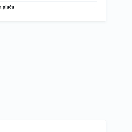
 plaća
-
-