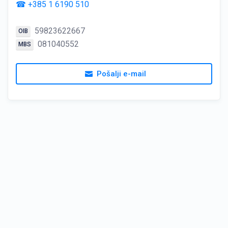
☎ +385 1 6190 510
59823622667
OIB
081040552
MBS
Pošalji e-mail