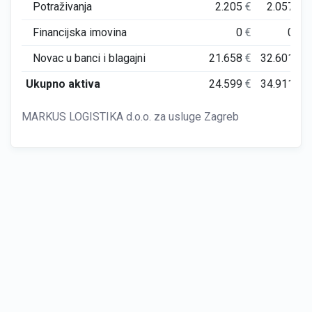
Potraživanja
2.205
€
2.057
€
Financijska imovina
0
€
0
€
Novac u banci i blagajni
21.658
€
32.601
€
Ukupno aktiva
24.599
€
34.911
€
MARKUS LOGISTIKA d.o.o. za usluge Zagreb