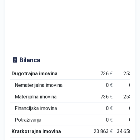
🧾 Bilanca
Dugotrajna imovina
736
€
253
€
Nematerijalna imovina
0
€
0
€
Materijalna imovina
736
€
253
€
Financijska imovina
0
€
0
€
Potraživanja
0
€
0
€
Kratkotrajna imovina
23.863
€
34.658
€