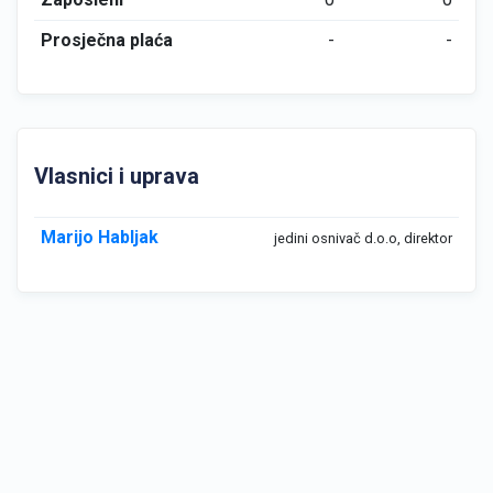
Prosječna plaća
-
-
Vlasnici i uprava
Marijo Habljak
jedini osnivač d.o.o, direktor