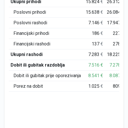
Ukupni prihodi
15.824
€
26.312
€
Poslovni prihodi
15.638
€
26.084
€
Poslovni rashodi
7.146
€
17.947
€
Financijski prihodi
186
€
227
€
Financijski rashodi
137
€
278
€
Ukupni rashodi
7.283
€
18.225
€
Dobit ili gubitak razdoblja
7.516
€
7.278
€
Dobit ili gubitak prije oporezivanja
8.541
€
8.087
€
Porez na dobit
1.025
€
809
€