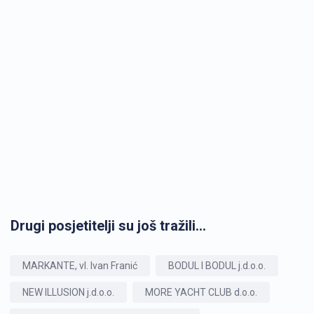
Drugi posjetitelji su još tražili...
MARKANTE, vl. Ivan Franić
BODUL I BODUL j.d.o.o.
NEW ILLUSION j.d.o.o.
MORE YACHT CLUB d.o.o.