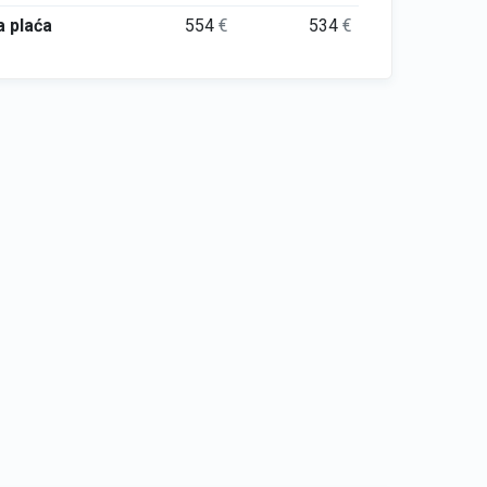
 plaća
554
€
534
€