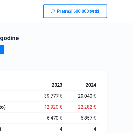
Pretraži 600.000 tvrtki
 godine
2023
2024
39.777
€
29.040
€
to)
−12.920
€
−22.282
€
6.470
€
6.857
€
i
4
4