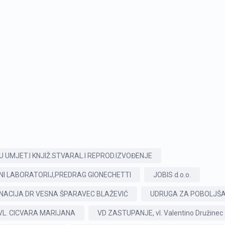
U UMJET.I KNJIŽ.STVARAL.I REPROD.IZVOĐENJE
NI LABORATORIJ,PREDRAG GIONECHETTI
JOBIS d.o.o.
NACIJA DR VESNA ŠPARAVEC BLAŽEVIĆ
UDRUGA ZA POBOLJŠAN
VL. CICVARA MARIJANA
VD ZASTUPANJE, vl. Valentino Družinec