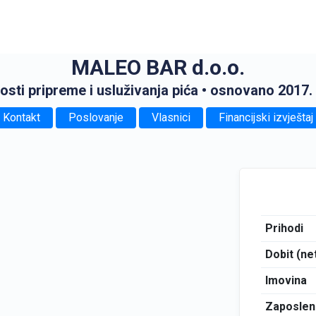
MALEO BAR d.o.o.
osti pripreme i usluživanja pića
• osnovano 2017.
Kontakt
Poslovanje
Vlasnici
Financijski izvještaj
Prihodi
Dobit (ne
Imovina
Zaposlen