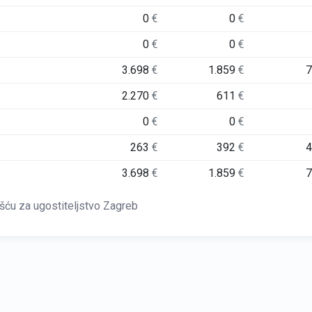
0
€
0
€
0
€
0
€
3.698
€
1.859
€
2.270
€
611
€
0
€
0
€
263
€
392
€
3.698
€
1.859
€
u za ugostiteljstvo Zagreb