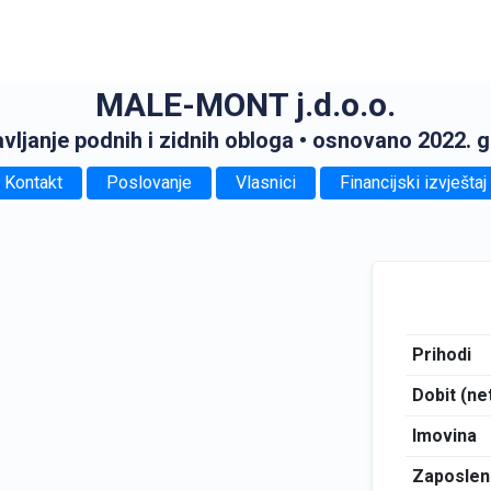
MALE-MONT j.d.o.o.
vljanje podnih i zidnih obloga
• osnovano 2022. 
Kontakt
Poslovanje
Vlasnici
Financijski izvještaj
Prihodi
Dobit (ne
Imovina
Zaposlen