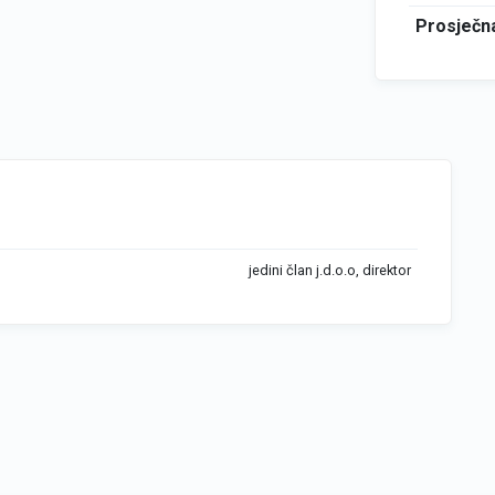
Prosječna
jedini član j.d.o.o, direktor