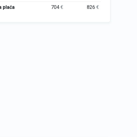
 plaća
704
€
826
€