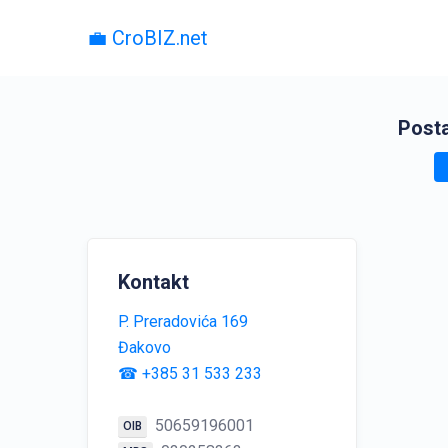
💼 CroBIZ.net
Posta
Kontakt
P. Preradovića 169
Đakovo
☎ +385 31 533 233
50659196001
OIB