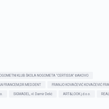
NOGOMETNI KLUB ŠKOLA NOGOMETA "CERTISSA" ĐAKOVO
VAN FRANCEM,DR.MED.DENT
FRANJO KOVAČEVIĆ KOVAČEVIĆ FR
o.
SIGMADEL, vl. Damir Delić
ART&LOOK j.d.o.o.
REAL