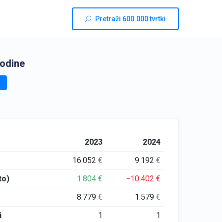
Pretraži 600.000 tvrtki
godine
2023
2024
16.052
€
9.192
€
to)
1.804
€
−10.402
€
8.779
€
1.579
€
i
1
1