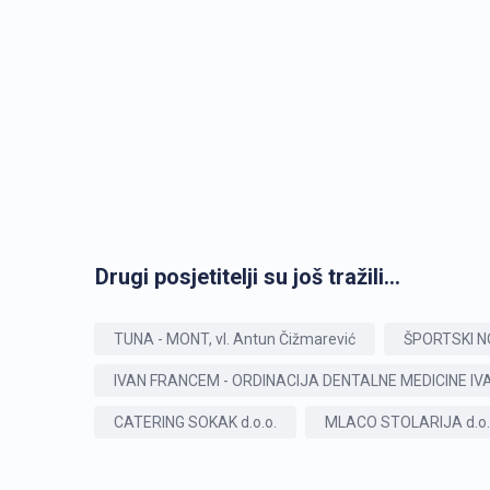
Drugi posjetitelji su još tražili...
TUNA - MONT, vl. Antun Čižmarević
ŠPORTSKI 
IVAN FRANCEM - ORDINACIJA DENTALNE MEDICINE I
CATERING SOKAK d.o.o.
MLACO STOLARIJA d.o.