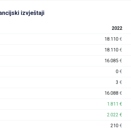
ncijski izvještaji
2022
18.110
€
18.110
€
16.085
€
0
€
3
€
16.088
€
1.811
€
2.022
€
210
€