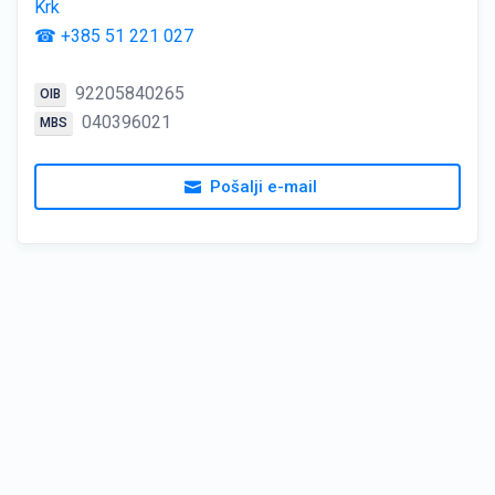
Krk
☎ +385 51 221 027
92205840265
OIB
040396021
MBS
Pošalji e-mail