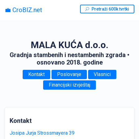
💼 CroBIZ.net
Pretraži 600k tvrtki
MALA KUĆA d.o.o.
Gradnja stambenih i nestambenih zgrada
•
osnovano 2018. godine
Kontakt
Poslovanje
Vlasnici
Financijski izvještaj
Kontakt
Josipa Jurja Strossmayera 39