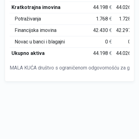
Kratkotrajna imovina
44.198
€
44.026
€
Potraživanja
1.768
€
1.728
€
Financijska imovina
42.430
€
42.297
€
Novac u banci i blagajni
0
€
0
€
Ukupno aktiva
44.198
€
44.026
€
MALA KUĆA društvo s ograničenom odgovornošću za graditelj