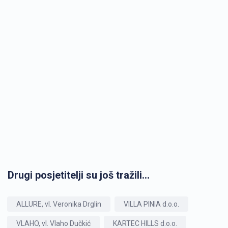
Drugi posjetitelji su još tražili...
ALLURE, vl. Veronika Drglin
VILLA PINIA d.o.o.
VLAHO, vl. Vlaho Dučkić
KARTEC HILLS d.o.o.