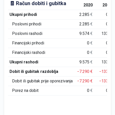
🧾 Račun dobiti i gubitka
2020
2021
Ukupni prihodi
2.285
€
0
€
Poslovni prihodi
2.285
€
0
€
Poslovni rashodi
9.574
€
133
€
Financijski prihodi
0
€
0
€
Financijski rashodi
0
€
0
€
Ukupni rashodi
9.575
€
133
€
Dobit ili gubitak razdoblja
−7.290
€
−133
€
Dobit ili gubitak prije oporezivanja
−7.290
€
−133
€
Porez na dobit
0
€
0
€