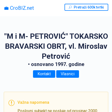
💼 CroBIZ.net
Pretraži 600k tvrtki
"M i M- PETROVIĆ" TOKARSKO
BRAVARSKI OBRT, vl. Miroslav
Petrović
• osnovano 1997. godine
Kontakt
Vlasnici
Važna napomena
Poslovni subjekt ne posluje od prosinac 2000.