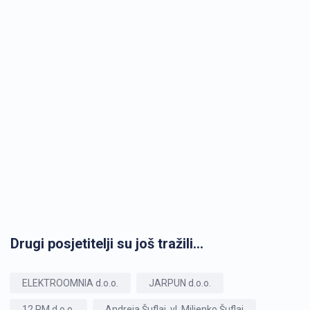
Drugi posjetitelji su još tražili...
ELEKTROOMNIA d.o.o.
JARPUN d.o.o.
12 PM d.o.o.
Andreja Šuflaj, vl. Miljenko Šuflaj