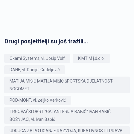
Drugi posjetitelji su još tražili...
Okami Systems, vl. Josip Volf
KIMTIM j.d.o.o.
DANE, vl. Danijel Gudeljević
MATIJA MIŠIĆ MATIJA MIŠIĆ ŠPORTSKA DJELATNOST-
NOGOMET
POD-MONT, vl. Željko Verković
TRGOVAČKI OBRT "GALANTERIJA BABIĆ" IVAN BABIĆ
BOŠNJACI, vl. Ivan Babić
UDRUGA ZA POTICANJE RAZVOJA, KREATIVNOSTI I PRAVA