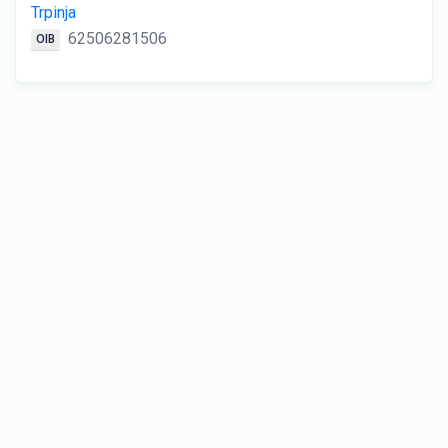
Trpinja
62506281506
OIB