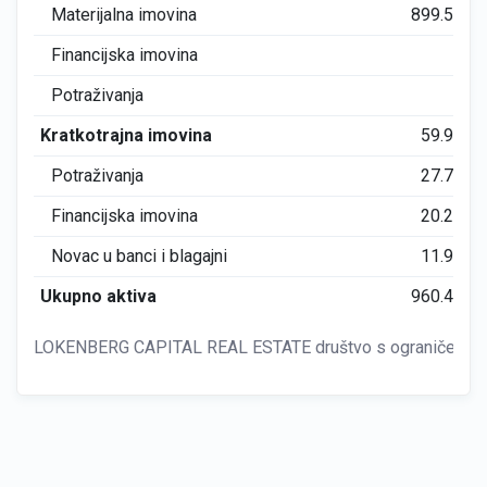
Materijalna imovina
899.526
Financijska imovina
0
Potraživanja
0
Kratkotrajna imovina
59.987
Potraživanja
27.791
Financijska imovina
20.279
Novac u banci i blagajni
11.915
Ukupno aktiva
960.461
LOKENBERG CAPITAL REAL ESTATE društvo s ograničenom 