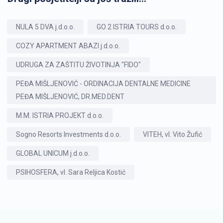
NULA 5 DVA j.d.o.o.
GO 2 ISTRIA TOURS d.o.o.
COZY APARTMENT ABAZI j.d.o.o.
UDRUGA ZA ZAŠTITU ŽIVOTINJA "FIDO"
PEĐA MIŠLJENOVIĆ - ORDINACIJA DENTALNE MEDICINE
PEĐA MIŠLJENOVIĆ, DR.MED.DENT
M.M. ISTRIA PROJEKT d.o.o.
Sogno Resorts Investments d.o.o.
VITEH, vl. Vito Žufić
GLOBAL UNICUM j.d.o.o.
PSIHOSFERA, vl. Sara Reljica Kostić