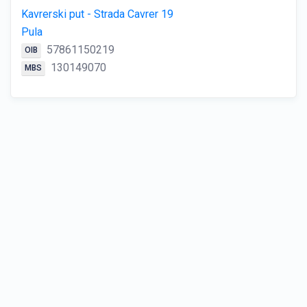
Kavrerski put - Strada Cavrer 19
Pula
57861150219
OIB
130149070
MBS