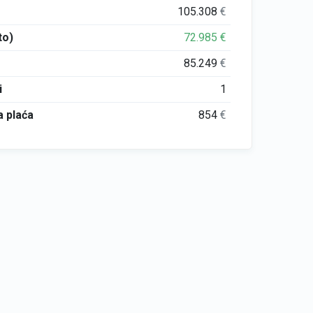
105.308
€
to)
72.985
€
85.249
€
i
1
 plaća
854
€