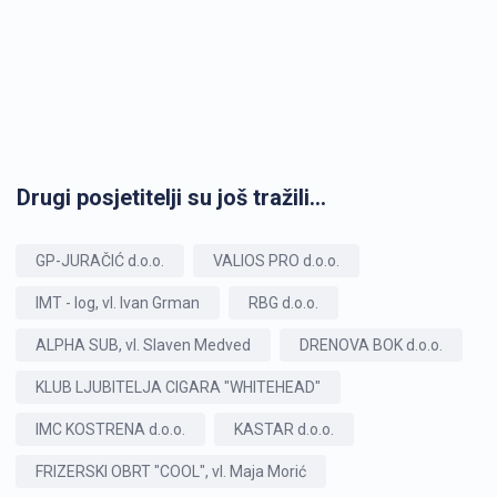
Drugi posjetitelji su još tražili...
GP-JURAČIĆ d.o.o.
VALIOS PRO d.o.o.
IMT - log, vl. Ivan Grman
RBG d.o.o.
ALPHA SUB, vl. Slaven Medved
DRENOVA BOK d.o.o.
KLUB LJUBITELJA CIGARA "WHITEHEAD"
IMC KOSTRENA d.o.o.
KASTAR d.o.o.
FRIZERSKI OBRT "COOL", vl. Maja Morić