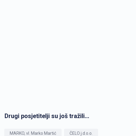
Drugi posjetitelji su još tražili...
MARKO, vl. Marko Martić
ČELO j.d.o.o.