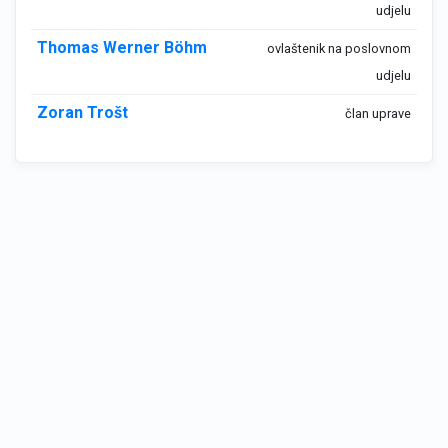
udjelu
Thomas Werner Böhm
ovlaštenik na poslovnom
udjelu
Zoran Trošt
član uprave