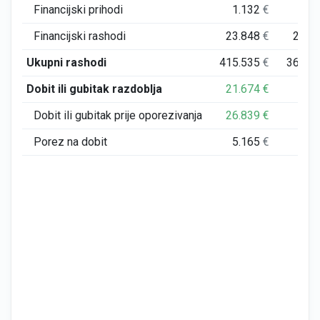
Financijski prihodi
1.132
€
9.7
Financijski rashodi
23.848
€
20.6
Ukupni rashodi
415.535
€
366.4
Dobit ili gubitak razdoblja
21.674
€
−1
Dobit ili gubitak prije oporezivanja
26.839
€
−1
Porez na dobit
5.165
€