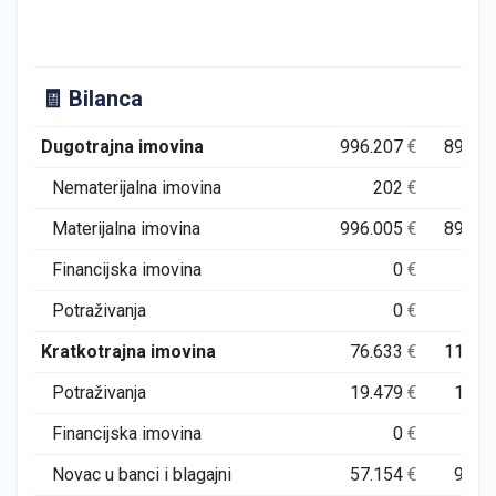
🧾 Bilanca
Dugotrajna imovina
996.207
€
893.6
Nematerijalna imovina
202
€
1
Materijalna imovina
996.005
€
893.5
Financijska imovina
0
€
Potraživanja
0
€
Kratkotrajna imovina
76.633
€
113.0
Potraživanja
19.479
€
17.6
Financijska imovina
0
€
Novac u banci i blagajni
57.154
€
95.3