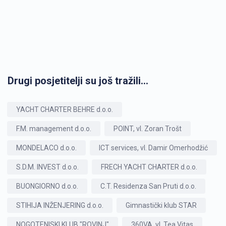
Drugi posjetitelji su još tražili...
YACHT CHARTER BEHRE d.o.o.
F.M. management d.o.o.
POINT, vl. Zoran Trošt
MONDELACO d.o.o.
ICT services, vl. Damir Omerhodžić
S.D.M. INVEST d.o.o.
FRECH YACHT CHARTER d.o.o.
BUONGIORNO d.o.o.
C.T. Residenza San Pruti d.o.o.
STIHIJA INŽENJERING d.o.o.
Gimnastički klub STAR
NOGOTENISKI KLUB "ROVINJ"
360VA, vl. Tea Vitas