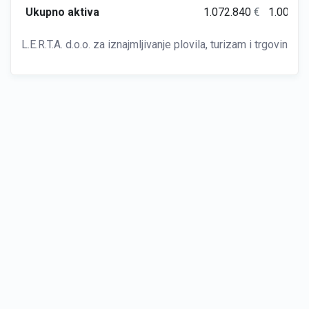
Ukupno aktiva
1.072.840
€
1.006.6
L.E.R.T.A. d.o.o. za iznajmljivanje plovila, turizam i trgovinu R