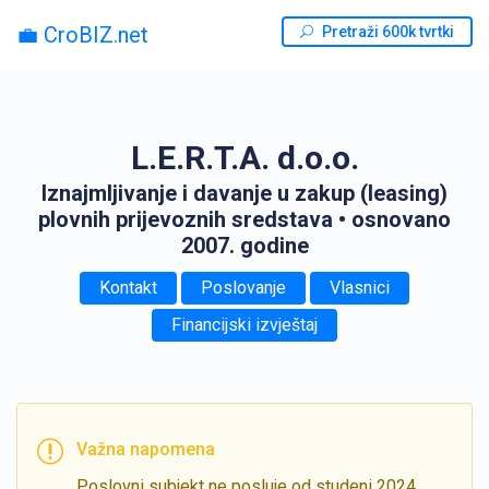
💼 CroBIZ.net
Pretraži 600k tvrtki
L.E.R.T.A. d.o.o.
Iznajmljivanje i davanje u zakup (leasing)
plovnih prijevoznih sredstava
• osnovano
2007. godine
Kontakt
Poslovanje
Vlasnici
Financijski izvještaj
Važna napomena
Poslovni subjekt ne posluje od studeni 2024.