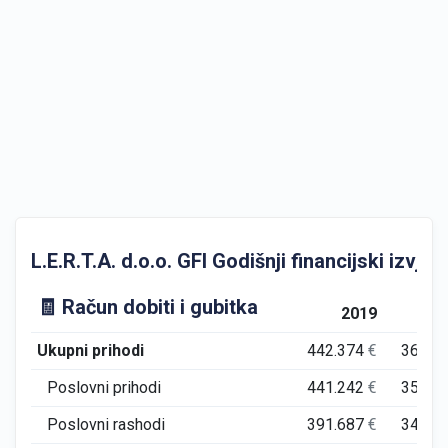
L.E.R.T.A. d.o.o. GFI Godišnji financijski izvješt
🧾 Račun dobiti i gubitka
2019
2
Ukupni prihodi
442.374
€
366.3
Poslovni prihodi
441.242
€
356.6
Poslovni rashodi
391.687
€
345.8