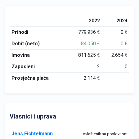
2022
2024
Prihodi
779.936
€
0
€
Dobit (neto)
84.050
€
0
€
Imovina
811.625
€
2.654
€
Zaposleni
2
0
Prosječna plaća
2.114
€
-
Vlasnici i uprava
Jens Fichtelmann
ovlaštenik na poslovnom